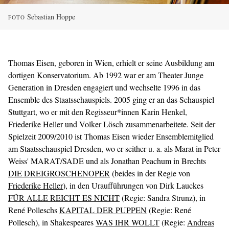
Sebastian Hoppe
FOTO
Thomas Eisen, geboren in Wien, erhielt er seine Ausbildung am
dortigen Konservatorium. Ab 1992 war er am Theater Junge
Generation in Dresden engagiert und wechselte 1996 in das
Ensemble des Staatsschauspiels. 2005 ging er an das Schauspiel
Stuttgart, wo er mit den Regisseur*innen Karin Henkel,
Friederike Heller und Volker Lösch zusammenarbeitete. Seit der
Spielzeit 2009/2010 ist Thomas Eisen wieder Ensemblemitglied
am Staatsschauspiel Dresden, wo er seither u. a. als Marat in Peter
Weiss' MARAT/SADE und als Jonathan Peachum in Brechts
DIE DREIGROSCHENOPER
(beides in der Regie von
Friederike Heller
), in den Uraufführungen von Dirk Lauckes
FÜR ALLE REICHT ES NICHT
(Regie: Sandra Strunz), in
René Polleschs
KAPITAL DER PUPPEN
(Regie: René
Pollesch), in Shakespeares
WAS IHR WOLLT
(Regie:
Andreas