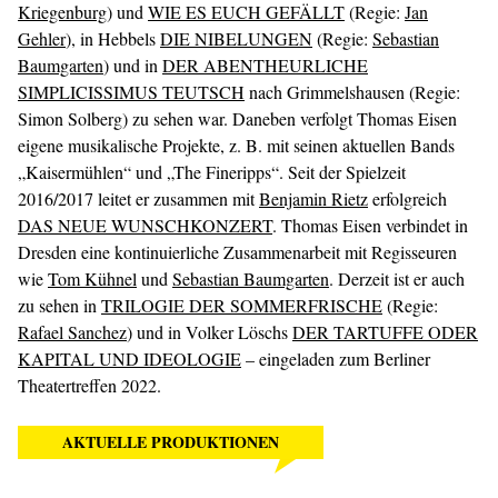
Kriegenburg
) und
WIE ES EUCH GEFÄLLT
(Regie:
Jan
Gehler
), in Hebbels
DIE NIBELUNGEN
(Regie:
Sebastian
Baumgarten
) und in
DER ABENTHEURLICHE
SIMPLICISSIMUS TEUTSCH
nach Grimmelshausen (Regie:
Simon Solberg) zu sehen war. Daneben verfolgt Thomas Eisen
eigene musikalische Projekte, z. B. mit seinen aktuellen Bands
„Kaisermühlen“ und „The Fineripps“. Seit der Spielzeit
2016/2017 leitet er zusammen mit
Benjamin Rietz
erfolgreich
DAS NEUE WUNSCHKONZERT
. Thomas Eisen verbindet in
Dresden eine kontinuierliche Zusammenarbeit mit Regisseuren
wie
Tom Kühnel
und
Sebastian Baumgarten
. Derzeit ist er auch
zu sehen in
TRILOGIE DER SOMMERFRISCHE
(Regie:
Rafael Sanchez
) und in Volker Löschs
DER TARTUFFE ODER
KAPITAL UND IDEOLOGIE
– eingeladen zum Berliner
Theatertreffen 2022.
AKTUELLE PRODUKTIONEN