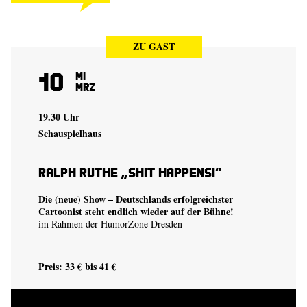
ZU GAST
10
Mi
Mrz
19.30 Uhr
Schauspielhaus
Ralph Ruthe „Shit happens!“
Die (neue) Show – Deutschlands erfolgreichster
Cartoonist steht endlich wieder auf der Bühne!
im Rahmen der HumorZone Dresden
Preis: 33 € bis 41 €