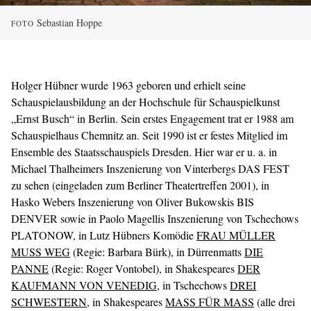
Sebastian Hoppe
FOTO
Holger Hübner wurde 1963 geboren und erhielt seine
Schauspielausbildung an der Hochschule für Schauspielkunst
„Ernst Busch“ in Berlin. Sein erstes Engagement trat er 1988 am
Schauspielhaus Chemnitz an. Seit 1990 ist er festes Mitglied im
Ensemble des Staatsschauspiels Dresden. Hier war er u. a. in
Michael Thalheimers Inszenierung von Vinterbergs DAS FEST
zu sehen (eingeladen zum Berliner Theatertreffen 2001), in
Hasko Webers Inszenierung von Oliver Bukowskis BIS
DENVER sowie in Paolo Magellis Inszenierung von Tschechows
PLATONOW, in Lutz Hübners Komödie
FRAU MÜLLER
MUSS WEG
(Regie: Barbara Bürk), in Dürrenmatts
DIE
PANNE
(Regie: Roger Vontobel), in Shakespeares
DER
KAUFMANN VON VENEDIG
, in Tschechows
DREI
SCHWESTERN
, in Shakespeares
MASS FÜR MASS
(alle drei