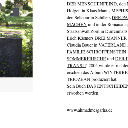
DER MENSCHENFEIND, den Mephi
Höfgen in Klaus Manns MEPHIST
den Selicour in Schillers
DER PA
MACHEN
und in der Romanadap
Staatsanwalt Zorn in Dürrenmatt
Erich Kästners
DREI MÄNNER 
Claudia Bauer in
VATERLAND
FAMILIE SCHROFFENSTEIN
SOMMERFRISCHE
und
DER 
TRANSIT
. 2004 wurde er mit d
erschien das Album WINTERREIS
TRIOZEAN produziert hat.
Sein Buch DAS ENTSCHEIDE
erworben werden.
www.ahmadmesgarha.de