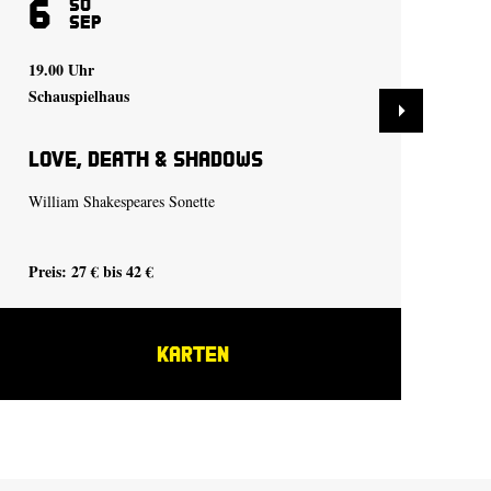
6
9
So
Sep
19.00 Uhr
19.
Schauspielhaus
Sch
Love, Death & Shadows
De
William Shakespeares Sonette
Tra
Preis: 27 € bis 42 €
Pre
KARTEN