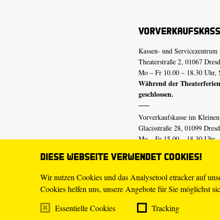
Vorverkaufskas
Kassen- und Servicezentrum 
Theaterstraße 2, 01067 Dres
Mo – Fr 10.00 – 18.30 Uhr, 
Während der Theaterferien
geschlossen.
Vorverkaufskasse im Kleine
Glacisstraße 28, 01099 Dres
Mo – Fr 15.00 – 18.30 Uhr
Während der Theaterferien
Diese Webseite verwendet Cookies!
geschlossen.
Wir nutzen Cookies und das Analysetool etracker auf un
Cookies helfen uns, unsere Angebote für Sie möglichst sich
E-Mail
tickets@staatsschaus
Telefon
0351.49 13-555
Essentielle Cookies
Tracking
Mo – Fr 10.00 – 18.30 Uhr