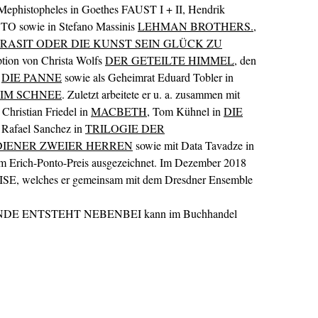
stopheles in Goethes FAUST I + II, Hendrik
O sowie in Stefano Massinis
LEHMAN BROTHERS.
,
RASIT ODER DIE KUNST SEIN GLÜCK ZU
tion von Christa Wolfs
DER GETEILTE HIMMEL
, den
s
DIE PANNE
sowie als Geheimrat Eduard Tobler in
IM SCHNEE
. Zuletzt arbeitete er u. a. zusammen mit
, Christian Friedel in
MACBETH
, Tom Kühnel in
DIE
, Rafael Sanchez in
TRILOGIE DER
DIENER ZWEIER HERREN
sowie mit Data Tavadze in
em Erich-Ponto-Preis ausgezeichnet. Im Dezember 2018
E, welches er gemeinsam mit dem Dresdner Ensemble
NDE ENTSTEHT NEBENBEI kann im Buchhandel