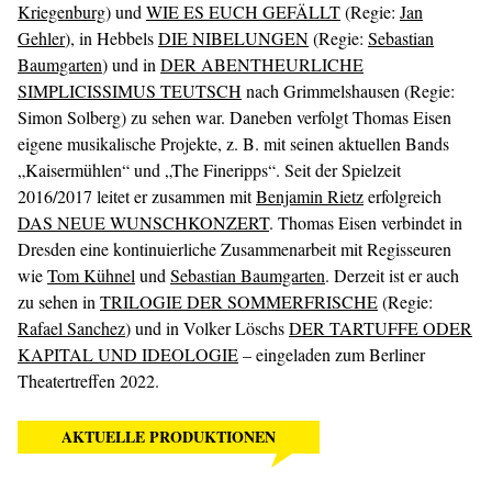
Kriegenburg
) und
WIE ES EUCH GEFÄLLT
(Regie:
Jan
Gehler
), in Hebbels
DIE NIBELUNGEN
(Regie:
Sebastian
Baumgarten
) und in
DER ABENTHEURLICHE
SIMPLICISSIMUS TEUTSCH
nach Grimmelshausen (Regie:
Simon Solberg) zu sehen war. Daneben verfolgt Thomas Eisen
eigene musikalische Projekte, z. B. mit seinen aktuellen Bands
„Kaisermühlen“ und „The Fineripps“. Seit der Spielzeit
2016/2017 leitet er zusammen mit
Benjamin Rietz
erfolgreich
DAS NEUE WUNSCHKONZERT
. Thomas Eisen verbindet in
Dresden eine kontinuierliche Zusammenarbeit mit Regisseuren
wie
Tom Kühnel
und
Sebastian Baumgarten
. Derzeit ist er auch
zu sehen in
TRILOGIE DER SOMMERFRISCHE
(Regie:
Rafael Sanchez
) und in Volker Löschs
DER TARTUFFE ODER
KAPITAL UND IDEOLOGIE
– eingeladen zum Berliner
Theatertreffen 2022.
AKTUELLE PRODUKTIONEN