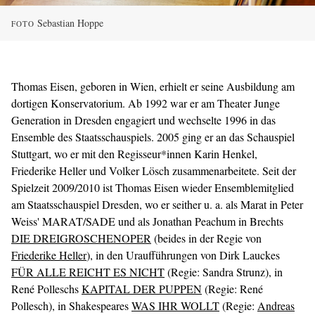
Sebastian Hoppe
FOTO
Thomas Eisen, geboren in Wien, erhielt er seine Ausbildung am
dortigen Konservatorium. Ab 1992 war er am Theater Junge
Generation in Dresden engagiert und wechselte 1996 in das
Ensemble des Staatsschauspiels. 2005 ging er an das Schauspiel
Stuttgart, wo er mit den Regisseur*innen Karin Henkel,
Friederike Heller und Volker Lösch zusammenarbeitete. Seit der
Spielzeit 2009/2010 ist Thomas Eisen wieder Ensemblemitglied
am Staatsschauspiel Dresden, wo er seither u. a. als Marat in Peter
Weiss' MARAT/SADE und als Jonathan Peachum in Brechts
DIE DREIGROSCHENOPER
(beides in der Regie von
Friederike Heller
), in den Uraufführungen von Dirk Lauckes
FÜR ALLE REICHT ES NICHT
(Regie: Sandra Strunz), in
René Polleschs
KAPITAL DER PUPPEN
(Regie: René
Pollesch), in Shakespeares
WAS IHR WOLLT
(Regie:
Andreas