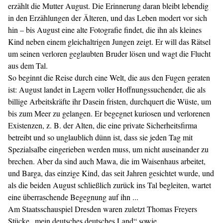
erzählt die Mutter August. Die Erinnerung daran bleibt lebendig
in den Erzählungen der Älteren, und das Leben modert vor sich
hin – bis August eine alte Fotografie findet, die ihn als kleines
Kind neben einem gleichaltrigen Jungen zeigt. Er will das Rätsel
um seinen verloren geglaubten Bruder lösen und wagt die Flucht
aus dem Tal.
So beginnt die Reise durch eine Welt, die aus den Fugen geraten
ist: August landet in Lagern voller Hoffnungssuchender, die als
billige Arbeitskräfte ihr Dasein fristen, durchquert die Wüste, um
bis zum Meer zu gelangen. Er begegnet kuriosen und verlorenen
Existenzen, z. B. der Alten, die eine private Sicherheitsfirma
betreibt und so unglaublich dünn ist, dass sie jeden Tag mit
Spezialsalbe eingerieben werden muss, um nicht auseinander zu
brechen. Aber da sind auch Mawa, die im Waisenhaus arbeitet,
und Barga, das einzige Kind, das seit Jahren gesichtet wurde, und
als die beiden August schließlich zurück ins Tal begleiten, wartet
eine überraschende Begegnung auf ihn ...
Am Staatsschauspiel Dresden waren zuletzt Thomas Freyers
Stücke „mein deutsches deutsches Land“ sowie