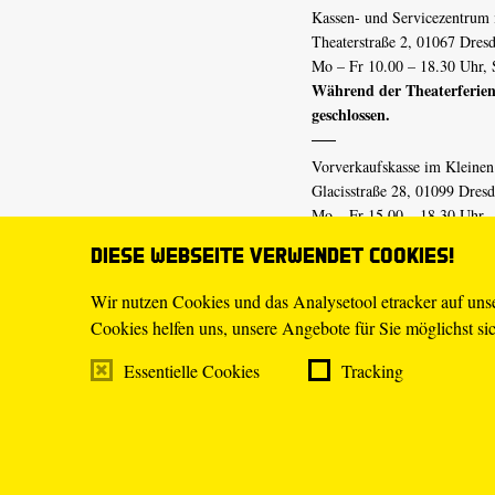
Kassen- und Servicezentrum 
Theaterstraße 2, 01067 Dres
Mo – Fr 10.00 – 18.30 Uhr, 
Während der Theaterferien
geschlossen.
Vorverkaufskasse im Kleine
Glacisstraße 28, 01099 Dres
Mo – Fr 15.00 – 18.30 Uhr
Während der Theaterferien
Diese Webseite verwendet Cookies!
geschlossen.
Wir nutzen Cookies und das Analysetool etracker auf un
Cookies helfen uns, unsere Angebote für Sie möglichst sich
E-Mail
tickets@staatsschaus
Telefon
0351.49 13-555
Essentielle Cookies
Tracking
Mo – Fr 10.00 – 18.30 Uhr