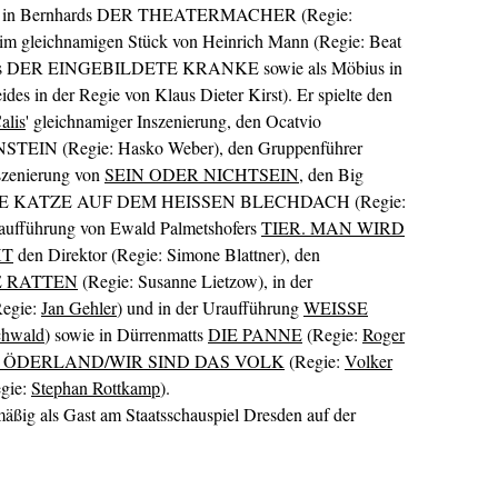
scon in Bernhards DER THEATERMACHER (Regie:
at im gleichnamigen Stück von Heinrich Mann (Regie: Beat
lières DER EINGEBILDETE KRANKE sowie als Möbius in
 in der Regie von Klaus Dieter Kirst). Er spielte den
alis
' gleichnamiger Inszenierung, den Ocatvio
NSTEIN (Regie: Hasko Weber), den Gruppenführer
szenierung von
SEIN ODER NICHTSEIN
, den Big
s' DIE KATZE AUF DEM HEISSEN BLECHDACH (Regie:
raufführung von Ewald Palmetshofers
TIER. MAN WIRD
HT
den Direktor (Regie: Simone Blattner), den
E RATTEN
(Regie: Susanne Lietzow), in der
egie:
Jan Gehler
) und in der Uraufführung
WEISSE
chwald
) sowie in Dürrenmatts
DIE PANNE
(Regie:
Roger
 ÖDERLAND/WIR SIND DAS VOLK
(Regie:
Volker
gie:
Stephan Rottkamp
).
lmäßig als Gast am Staatsschauspiel Dresden auf der