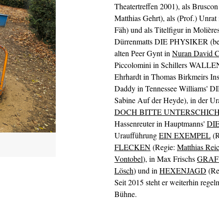
Theatertreffen 2001), als Bru
Matthias Gehrt), als (Prof.) Unr
Fäh) und als Titelfigur in Mo
Dürrenmatts DIE PHYSIKER (beides
alten Peer Gynt in
Nuran David C
Piccolomini in Schillers WALLE
Ehrhardt in Thomas Birkmeirs In
Daddy in Tennessee William
Sabine Auf der Heyde), in der U
DOCH BITTE UNTERSCHIC
Hassenreuter in Hauptmanns'
DI
Uraufführung
EIN EXEMPEL
(R
FLECKEN
(Regie:
Matthias Rei
Vontobel
), in Max Frischs
GRAF
Lösch
) und in
HEXENJAGD
(Re
Seit 2015 steht er weiterhin rege
Bühne.