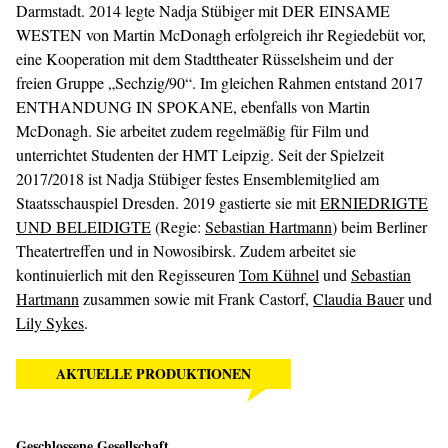
Darmstadt. 2014 legte Nadja Stübiger mit DER EINSAME
WESTEN von Martin McDonagh erfolgreich ihr Regiedebüt vor,
eine Kooperation mit dem Stadttheater Rüsselsheim und der
freien Gruppe „Sechzig/90“. Im gleichen Rahmen entstand 2017
ENTHANDUNG IN SPOKANE, ebenfalls von Martin
McDonagh. Sie arbeitet zudem regelmäßig für Film und
unterrichtet Studenten der HMT Leipzig. Seit der Spielzeit
2017/2018 ist Nadja Stübiger festes Ensemblemitglied am
Staatsschauspiel Dresden. 2019 gastierte sie mit
ERNIEDRIGTE
UND BELEIDIGTE
(Regie:
Sebastian Hartmann
) beim Berliner
Theatertreffen und in Nowosibirsk. Zudem arbeitet sie
kontinuierlich mit den Regisseuren
Tom Kühnel
und
Sebastian
Hartmann
zusammen sowie mit Frank Castorf,
Claudia Bauer
und
Lily Sykes
.
AKTUELLE PRODUKTIONEN
Geschlossene Gesellschaft