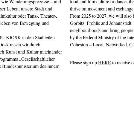
r, wie Wanderungsprozesse – und
food and film culture or dance, the
ser Leben, unsere Stadt und
thrive on movement and exchange. 
lmkultur oder Tanz-, Theater-,
From 2025 to 2027, we will also 
ur leben von Bewegung und
Gorbitz, Prohlis and Johannstadt. 
neighbourhoods and bring people
 NU KIOSK in den Stadtteilen
by the Federal Ministry of the Int
iosk reisen wir durch
Cohesion – Local. Networked. Co
ch Kunst und Kultur miteinander
gramms „Gesellschaftlicher
Please sign up
HERE
to receive o
s Bundesministerium des Innern