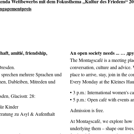
genda Wettbewerbs mit dem Fokusthema „Kultur des Friedens“ 2
ngagementpreis
aft, amitié, friendship,
An open society needs ... … д
The Montagscafé is a meeting plac
Dresden.
conversation, culture and advice
r sprechen mehrere Sprachen und
place to arrive, stay, join in the c
en, Dableiben, Mitreden und
Every Monday at the Kleines Haus,
• 3 p.m.: International women's ca
den, Glacisstr. 28:
• 5 p.m.: Open café with events an
für Kinder
Admission is free.
ratung zu Asyl & Aufenthalt
At Montagscafé, we explore how mi
underlying them – shape our lives