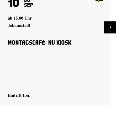
10
1
Sep
ab 15.00 Uhr
ab 
Johannstadt
Joh
Montagscafé: Nu Kiosk
Mo
Eintritt frei.
Eint