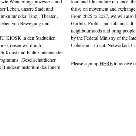
r, wie Wanderungsprozesse – und
food and film culture or dance, the
ser Leben, unsere Stadt und
thrive on movement and exchange. 
lmkultur oder Tanz-, Theater-,
From 2025 to 2027, we will also 
ur leben von Bewegung und
Gorbitz, Prohlis and Johannstadt. 
neighbourhoods and bring people
 NU KIOSK in den Stadtteilen
by the Federal Ministry of the Int
iosk reisen wir durch
Cohesion – Local. Networked. Co
ch Kunst und Kultur miteinander
gramms „Gesellschaftlicher
Please sign up
HERE
to receive o
s Bundesministerium des Innern