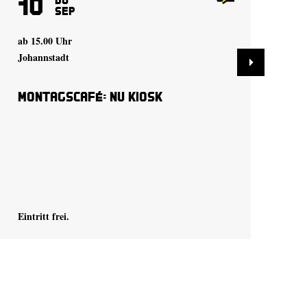
10
1
Sep
ab 15.00 Uhr
ab 
Johannstadt
Joh
Montagscafé: Nu Kiosk
Mo
Eintritt frei.
Eint