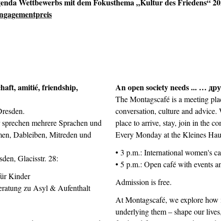
genda Wettbewerbs mit dem Fokusthema „Kultur des Friedens“ 2
ngagementpreis
aft, amitié, friendship,
An open society needs ... … д
The Montagscafé is a meeting plac
Dresden.
conversation, culture and advice
r sprechen mehrere Sprachen und
place to arrive, stay, join in the c
en, Dableiben, Mitreden und
Every Monday at the Kleines Haus,
• 3 p.m.: International women's ca
den, Glacisstr. 28:
• 5 p.m.: Open café with events an
für Kinder
Admission is free.
ratung zu Asyl & Aufenthalt
At Montagscafé, we explore how mi
underlying them – shape our lives