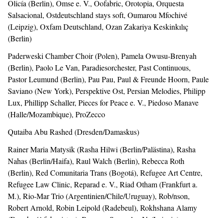
Olicía (Berlin), Omse e. V., Oofabric, Orotopia, Orquesta
Salsacional, Ostdeutschland stays soft, Oumarou Mfochivé
(Leipzig), Oxfam Deutschland, Ozan Zakariya Keskinkılıç
(Berlin)
Paderweski Chamber Choir (Polen), Pamela Owusu-Brenyah
(Berlin), Paolo Le Van, Paradiesorchester, Past Continuous,
Pastor Leumund (Berlin), Pau Pau, Paul & Freunde Hoorn, Paule
Saviano (New York), Perspektive Ost, Persian Melodies, Philipp
Lux, Phillipp Schaller, Pieces for Peace e. V., Piedoso Manave
(Halle/Mozambique), ProZecco
Qutaiba Abu Rashed (Dresden/Damaskus)
Rainer Maria Matysik (Rasha Hilwi (Berlin/Palästina), Rasha
Nahas (Berlin/Haifa), Raul Walch (Berlin), Rebecca Roth
(Berlin), Red Comunitaria Trans (Bogotá), Refugee Art Centre,
Refugee Law Clinic, Reparad e. V., Riad Otham (Frankfurt a.
M.), Rio-Mar Trio (Argentinien/Chile/Uruguay), Rob/nson,
Robert Arnold, Robin Leipold (Radebeul), Rokhshana Alamy