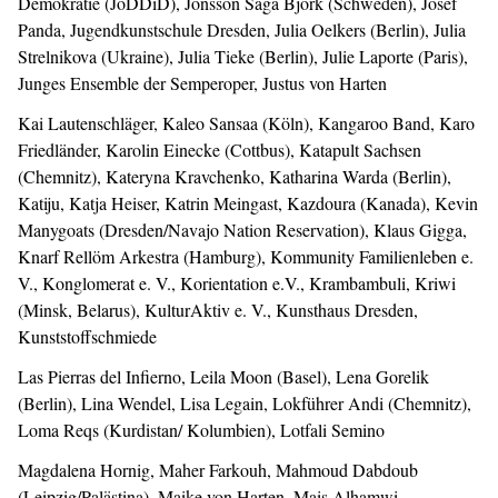
Demokratie (JoDDiD), Jönsson Saga Björk (Schweden), Josef
Panda, Jugendkunstschule Dresden, Julia Oelkers (Berlin), Julia
Strelnikova (Ukraine), Julia Tieke (Berlin), Julie Laporte (Paris),
Junges Ensemble der Semperoper, Justus von Harten
Kai Lautenschläger, Kaleo Sansaa (Köln), Kangaroo Band, Karo
Friedländer, Karolin Einecke (Cottbus), Katapult Sachsen
(Chemnitz), Kateryna Kravchenko, Katharina Warda (Berlin),
Katiju, Katja Heiser, Katrin Meingast, Kazdoura (Kanada), Kevin
Manygoats (Dresden/Navajo Nation Reservation), Klaus Gigga,
Knarf Rellöm Arkestra (Hamburg), Kommunity Familienleben e.
V., Konglomerat e. V., Korientation e.V., Krambambuli, Kriwi
(Minsk, Belarus), KulturAktiv e. V., Kunsthaus Dresden,
Kunststoffschmiede
Las Pierras del Infierno, Leila Moon (Basel), Lena Gorelik
(Berlin), Lina Wendel, Lisa Legain, Lokführer Andi (Chemnitz),
Loma Reqs (Kurdistan/ Kolumbien), Lotfali Semino
Magdalena Hornig, Maher Farkouh, Mahmoud Dabdoub
(Leipzig/Palästina), Maike von Harten, Mais Alhamwi