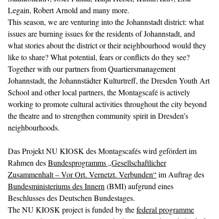
Legain, Robert Arnold and many more.
This season, we are venturing into the Johannstadt district: what
issues are burning issues for the residents of Johannstadt, and
what stories about the district or their neighbourhood would they
like to share? What potential, fears or conflicts do they see?
Together with our partners from Quartiersmanagement
Johannstadt, the Johannstädter Kulturtreff, the Dresden Youth Art
School and other local partners, the Montagscafé is actively
working to promote cultural activities throughout the city beyond
the theatre and to strengthen community spirit in Dresden’s
neighbourhoods.
Das Projekt NU KIOSK des Montagscafés wird gefördert im
Rahmen des
Bundesprogramms „Gesellschaftlicher
Zusammenhalt – Vor Ort. Vernetzt. Verbunden“
im Auftrag des
Bundesministeriums des Innern
(BMI) aufgrund eines
Beschlusses des Deutschen Bundestages.
The NU KIOSK project is funded by the
federal programme