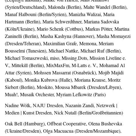
(Syrien/Deutschland), Malonda (Berlin), Malte Wandel (Berlin),
Manaf Halbouni (Berlin/Syrien), Manizha Walizai, Maria
Hartmann (Berlin), Maria Schwerdthner, Mariana Sadovska
(Köln/Ukraine), Mario Schenk (Cottbus), Markus Pötter, Martina
Zaninelli (Berlin), Masha Kashyna (Hannover), Masha Momayezi
(Dresden/Teheran), Maximilian Grafe, Memona, Meriam
Bousselmi (Tunesien), Michael Nattke, Michael Ruf (Berlin),
Michael Tomaszweski, miso, Missing.Dots, Mission Liveline e.
V., Mittekill (Berlin), MixMaxFm, M-Latts e. V., Mohamad Al
Attar (Syrien), Mohssen Massarrat (Osnabrück), Mojib Majidi
(Kaboul), Monika Kubrova (Halle), Moriana Krause, Moritz
Siebert (Berlin), Moskito, Moussa Mbarek (Dresden/Libyen),
Muah!, Musaik Orchester, Myriam Lefkowitz (Paris)
Nadine Wölk, NAJU Dresden, Nazanin Zandi, Netzwerk |
Medien | Kunst Dresden, Nick Nutall (Berlin/Großbritannien)
Oak Bell (Hamburg), Offbeat Cooperative, Olena Bushevska
(Ukraine/Dresden), Olga Macuacua (Dresden/Mozambique),