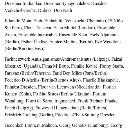
Dresdner Sinfoniker, Dresdner Synagonalchor, Dresdner
Verkehrsbetriebe, Dubras, Duo Nadi
Edurado Mota, Efah, Einheit für Venezuela (Chemnitz), El Niño
Sin Perro, Elena Tanaeva, Ellen Muriel (London), Ensemble
Aman, Ensemble Incroyable, Ensemble Kian, Esels Alptraum
(Berlin), Esther Undisz, Eunice Martins (Berlin), Ezé Wendtoin
(Berlin/Burkina Faso)
Fachnetzwerk Antiziganismus/Antiromanismus (Leipzig), Faizal
Mostrixx (Uganda), Fama M’Boup, Familie Kovač, Fanny Staffa,
Faravaz (Berlin/Teheran), Farid Ben Miles (Paris/Berlin),
Federico D’Attellis (Berlin/Buenos Aires), Fiatelle Blaskapelle,
Filmfest Dresden, Floor van Leeuwen (Niederlande), Florian
Kunert (Köln), Fo Sho Sistes (Berlin/ Ukraine), For:um
Wandlung, Forró da Serra, fragmented, Frank Richter, Frauke
Frech (Leipzig), Freweyni Habtemariam (Berlin/Eritrea),
Friedrich Greiling (Berlin), Friedrich-Ebert-Stiftung Dresden
Gedenken.Erinnern.Mahnen, Georg Genoux (Hamburg), Georg