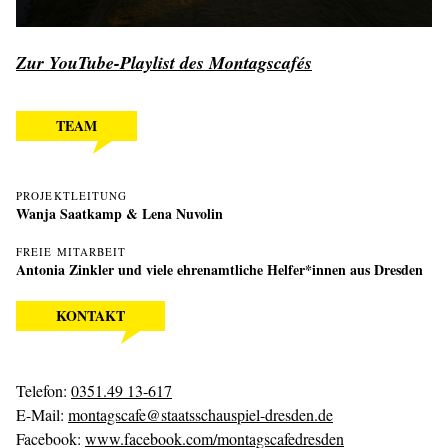
Zur YouTube-Playlist des Montagscafés
TEAM
PROJEKTLEITUNG
Wanja Saatkamp
& Lena Nuvolin
FREIE MITARBEIT
Antonia Zinkler und viele ehrenamtliche Helfer*innen aus Dresden
KONTAKT
Telefon:
0351.49 13-617
E-Mail:
montagscafe@staatsschauspiel-dresden.de
Facebook:
www.facebook.com/montagscafedresden