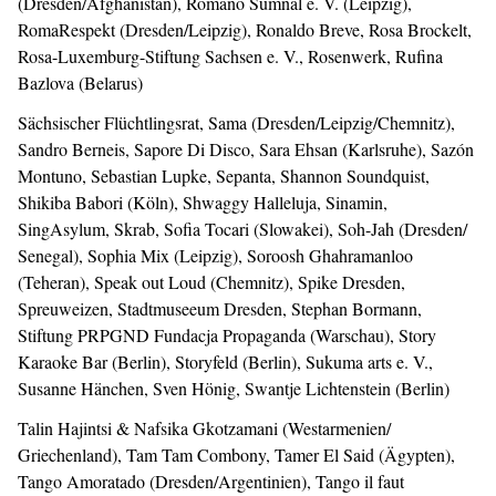
(Dresden/Afghanistan), Romano Sumnal e. V. (Leipzig),
RomaRespekt (Dresden/Leipzig), Ronaldo Breve, Rosa Brockelt,
Rosa-Luxemburg-Stiftung Sachsen e. V., Rosenwerk, Rufina
Bazlova (Belarus)
Sächsischer Flüchtlingsrat, Sama (Dresden/Leipzig/Chemnitz),
Sandro Berneis, Sapore Di Disco, Sara Ehsan (Karlsruhe), Sazón
Montuno, Sebastian Lupke, Sepanta, Shannon Soundquist,
Shikiba Babori (Köln), Shwaggy Halleluja, Sinamin,
SingAsylum, Skrab, Sofia Tocari (Slowakei), Soh-Jah (Dresden/
Senegal), Sophia Mix (Leipzig), Soroosh Ghahramanloo
(Teheran), Speak out Loud (Chemnitz), Spike Dresden,
Spreuweizen, Stadtmuseeum Dresden, Stephan Bormann,
Stiftung PRPGND Fundacja Propaganda (Warschau), Story
Karaoke Bar (Berlin), Storyfeld (Berlin), Sukuma arts e. V.,
Susanne Hänchen, Sven Hönig, Swantje Lichtenstein (Berlin)
Talin Hajintsi & Nafsika Gkotzamani (Westarmenien/
Griechenland), Tam Tam Combony, Tamer El Said (Ägypten),
Tango Amoratado (Dresden/Argentinien), Tango il faut