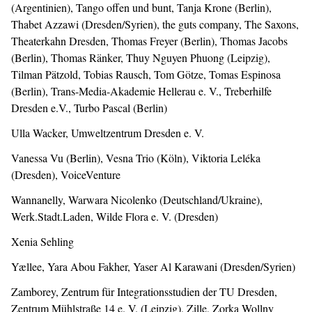
(Argentinien), Tango offen und bunt, Tanja Krone (Berlin),
Thabet Azzawi (Dresden/Syrien), the guts company, The Saxons,
Theaterkahn Dresden, Thomas Freyer (Berlin), Thomas Jacobs
(Berlin), Thomas Ränker, Thuy Nguyen Phuong (Leipzig),
Tilman Pätzold, Tobias Rausch, Tom Götze, Tomas Espinosa
(Berlin), Trans-Media-Akademie Hellerau e. V., Treberhilfe
Dresden e.V., Turbo Pascal (Berlin)
Ulla Wacker, Umweltzentrum Dresden e. V.
Vanessa Vu (Berlin), Vesna Trio (Köln), Viktoria Leléka
(Dresden), VoiceVenture
Wannanelly, Warwara Nicolenko (Deutschland/Ukraine),
Werk.Stadt.Laden, Wilde Flora e. V. (Dresden)
Xenia Sehling
Yællee, Yara Abou Fakher, Yaser Al Karawani (Dresden/Syrien)
Zamborey, Zentrum für Integrationsstudien der TU Dresden,
Zentrum Mühlstraße 14 e. V. (Leipzig), Zille, Zorka Wollny