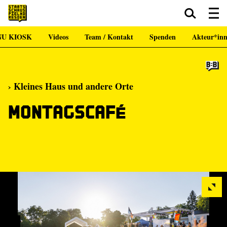
NU KIOSK
Videos
Team / Kontakt
Spenden
Akteur*in
Zum Hauptinhalt springen
Zum Footer springen
› Kleines Haus und andere Orte
Montagscafé