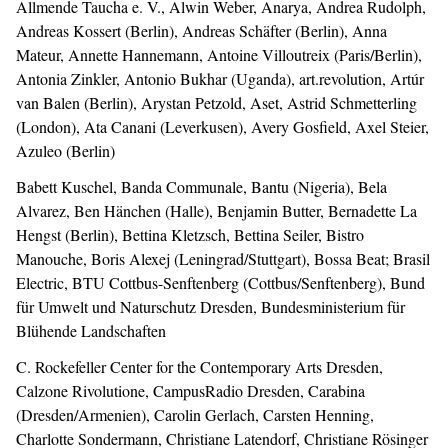
Allmende Taucha e. V., Alwin Weber, Anarya, Andrea Rudolph,
Andreas Kossert (Berlin), Andreas Schäfter (Berlin), Anna
Mateur, Annette Hannemann, Antoine Villoutreix (Paris/Berlin),
Antonia Zinkler, Antonio Bukhar (Uganda), art.revolution, Artúr
van Balen (Berlin), Arystan Petzold, Aset, Astrid Schmetterling
(London), Ata Canani (Leverkusen), Avery Gosfield, Axel Steier,
Azuleo (Berlin)
Babett Kuschel, Banda Communale, Bantu (Nigeria), Bela
Alvarez, Ben Hänchen (Halle), Benjamin Butter, Bernadette La
Hengst (Berlin), Bettina Kletzsch, Bettina Seiler, Bistro
Manouche, Boris Alexej (Leningrad/Stuttgart), Bossa Beat; Brasil
Electric, BTU Cottbus-Senftenberg (Cottbus/Senftenberg), Bund
für Umwelt und Naturschutz Dresden, Bundesministerium für
Blühende Landschaften
C. Rockefeller Center for the Contemporary Arts Dresden,
Calzone Rivolutione, CampusRadio Dresden, Carabina
(Dresden/Armenien), Carolin Gerlach, Carsten Henning,
Charlotte Sondermann, Christiane Latendorf, Christiane Rösinger