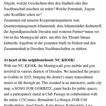
Nägeln, welche Geschichten über den Stadtteil oder ihre
Nachbarschaft möchten sie teilen? Welche Potentiale, Ängste
oder Konflikte sehen sie?
Zusammen mit unseren Kooperationspartnern vom
Quartiersmanagement Johannstadt, dem Johannstädter Kulturtreff,
der Jugendkunstschule Dresden und weiteren Partner*innen vor
Ort ist das Montagscafé aktiv, um über das Theater hinaus
kulturelle Angebote in der gesamten Stadt zu fördern und den
Zusammenhalt in Dresdner Nachbarschaften zu stärken.
At heart of the neighbourhood: NU KIOSK!
With our NU KIOSK, the Montagscafé goes mobile and gets
involved in various districts of Dresden. We launched the project
in Gorbitz in 2025, bringing the district’s many transcultural
stories to life through art. This resulted in an interactive, audio city
map, a SONG FOR GORBITZ, game hacks for public spaces,
and a participatory mural at Club Passage in collaboration with
the artists 123Comics, Bernadette La Hengst, FOR:UM
Stadtkollektiv, Josef Panda, Katja Heiser, KulturAktiv, Lisa