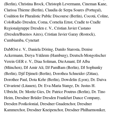
(Berlin), Christina Brock, Christoph Levermann, Cineman Kane,
Clarissa Thieme (Berlin), Claudia de Serpa Soares (Portugal),
Coalition for Pluralistic Public Discourse (Berlin), Cocotá, Coline,
ColoRadio Dresden, Coma, Cornelia Ernst, Cradle to Cradle
Regionalgruppe Dresden e. V., Cristian Javier Castano
(Dresden/Buenos Aires), Cristian Javier Garay (Rostock),
Cumbiamba, Cynetart
DaMOst e. V., Daniela Döring, Danilo Starosta, Denise
Ackermann, Derya Yıldırım (Hamburg), Deutsch-Mongolischer
Verein GER e. V., Diaa Soliman, DieAmant, DJ Alba
(München), DJ Amir Ali, DJ PamBam (Berlin), DJ Sophunky
(Berlin), Djif Djimeli (Berlin), Dorothea Schneider (Zittau),
Dorothee Paul, Dota Kehr (Berlin), Dowdelin (Lyon), Dr. Daiva
Citvariené (Litauen), Dr. Eva-Maria Stange, Dr. Justus H.
Ulbricht, Dr. Moritz Gies, Dr. Patrice Poutrus (Berlin), Dr. Tino
Heim, Dresdner Brüder Dresden Frankfurt Dance Company,
Dresden Postkolonial, Dresdner Gnadenchor, Dresdner
Kammerchor, Dresdner Kneipenchor, Dresdner Philharmoniker,