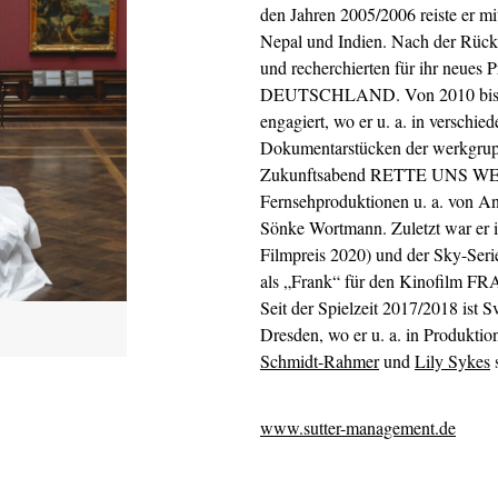
den Jahren 2005/2006 reiste er
Nepal und Indien. Nach der Rück
und recherchierten für ihr ne
DEUTSCHLAND. Von 2010 bis 20
engagiert, wo er u. a. in verschi
Dokumentarstücken der werkgrupp
Zukunftsabend RETTE UNS WER K
Fernsehproduktionen u. a. von A
Sönke Wortmann. Zuletzt war 
Filmpreis 2020) und der Sky-Se
als „Frank“ für den Kinofilm 
Seit der Spielzeit 2017/2018 ist 
Dresden, wo er u. a. in Produkti
Schmidt-Rahmer
und
Lily Sykes
s
www.sutter-management.de