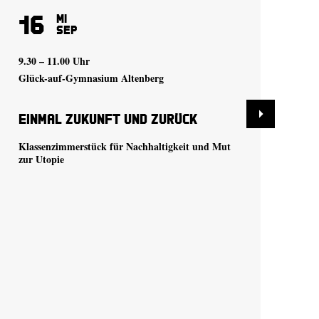
16
1
Mi
Sep
9.30 – 11.00 Uhr
19.
Glück-auf-Gymnasium Altenberg
Kle
Einmal Zukunft und zurück
Ho
Klassenzimmerstück für Nachhaltigkeit und Mut
nac
zur Utopie
Ver
in 
Pre