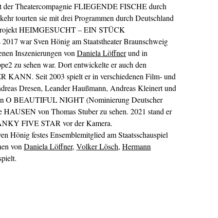
 mit der Theatercompagnie FLIEGENDE FISCHE durch
kehr tourten sie mit drei Programmen durch Deutschland
ues Projekt HEIMGESUCHT – EIN STÜCK
17 war Sven Hönig am Staatstheater Braunschweig
edenen Inszenierungen von
Daniela Löffner
und in
e2 zu sehen war. Dort entwickelte er auch den
ANN. Seit 2003 spielt er in verschiedenen Film- und
ndreas Dresen, Leander Haußmann, Andreas Kleinert und
er in O BEAUTIFUL NIGHT (Nominierung Deutscher
rie HAUSEN von Thomas Stuber zu sehen. 2021 stand er
FRANKY FIVE STAR vor der Kamera.
Sven Hönig festes Ensemblemitglied am Staatsschauspiel
onen von
Daniela Löffner
,
Volker Lösch
,
Hermann
pielt.