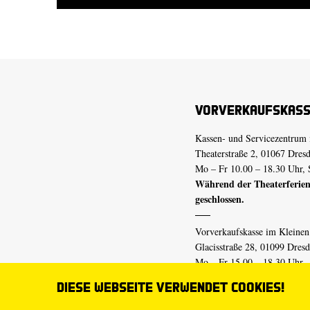
Vorverkaufskas
Kassen- und Servicezentrum 
Theaterstraße 2, 01067 Dres
Mo – Fr 10.00 – 18.30 Uhr, 
Während der Theaterferien
geschlossen.
Vorverkaufskasse im Kleine
Glacisstraße 28, 01099 Dres
Mo – Fr 15.00 – 18.30 Uhr
Während der Theaterferien
Diese Webseite verwendet Cookies!
geschlossen.