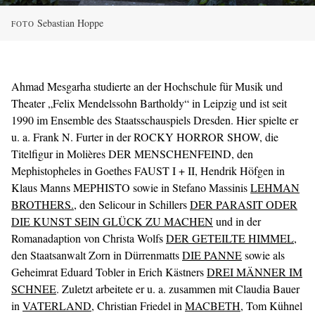
Sebastian Hoppe
FOTO
Ahmad Mesgarha studierte an der Hochschule für Musik und
Theater „Felix Mendelssohn Bartholdy“ in Leipzig und ist seit
1990 im Ensemble des Staatsschauspiels Dresden. Hier spielte er
u. a. Frank N. Furter in der ROCKY HORROR SHOW, die
Titelfigur in Molières DER MENSCHENFEIND, den
Mephistopheles in Goethes FAUST I + II, Hendrik Höfgen in
Klaus Manns MEPHISTO sowie in Stefano Massinis
LEHMAN
BROTHERS.
, den Selicour in Schillers
DER PARASIT ODER
DIE KUNST SEIN GLÜCK ZU MACHEN
und in der
Romanadaption von Christa Wolfs
DER GETEILTE HIMMEL
,
den Staatsanwalt Zorn in Dürrenmatts
DIE PANNE
sowie als
Geheimrat Eduard Tobler in Erich Kästners
DREI MÄNNER IM
SCHNEE
. Zuletzt arbeitete er u. a. zusammen mit Claudia Bauer
in
VATERLAND
, Christian Friedel in
MACBETH
, Tom Kühnel