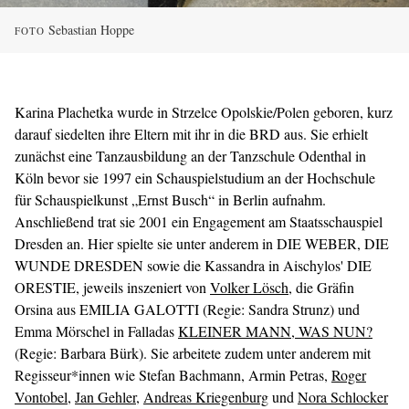
Sebastian Hoppe
FOTO
Karina Plachetka wurde in Strzelce Opolskie/Polen geboren, kurz
darauf siedelten ihre Eltern mit ihr in die BRD aus. Sie erhielt
zunächst eine Tanzausbildung an der Tanzschule Odenthal in
Köln bevor sie 1997 ein Schauspielstudium an der Hochschule
für Schauspielkunst „Ernst Busch“ in Berlin aufnahm.
Anschließend trat sie 2001 ein Engagement am Staatsschauspiel
Dresden an. Hier spielte sie unter anderem in DIE WEBER, DIE
WUNDE DRESDEN sowie die Kassandra in Aischylos' DIE
ORESTIE, jeweils inszeniert von
Volker Lösch
, die Gräfin
Orsina aus EMILIA GALOTTI (Regie: Sandra Strunz) und
Emma Mörschel in Falladas
KLEINER MANN, WAS NUN?
(Regie: Barbara Bürk). Sie arbeitete zudem unter anderem mit
Regisseur*innen wie Stefan Bachmann, Armin Petras,
Roger
Vontobel
,
Jan Gehler
,
Andreas Kriegenburg
und
Nora Schlocker