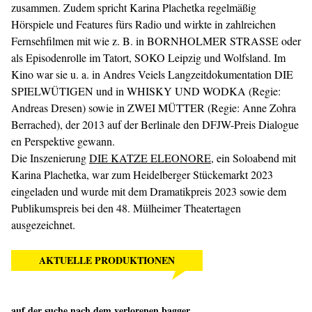
zusammen. Zudem spricht Karina Plachetka regelmäßig
Hörspiele und Features fürs Radio und wirkte in zahlreichen
Fernsehfilmen mit wie z. B. in BORNHOLMER STRASSE oder
als Episodenrolle im Tatort, SOKO Leipzig und Wolfsland. Im
Kino war sie u. a. in Andres Veiels Langzeitdokumentation DIE
SPIELWÜTIGEN und in WHISKY UND WODKA (Regie:
Andreas Dresen) sowie in ZWEI MÜTTER (Regie: Anne Zohra
Berrached), der 2013 auf der Berlinale den DFJW-Preis Dialogue
en Perspektive gewann.
Die Inszenierung
DIE KATZE ELEONORE
, ein Soloabend mit
Karina Plachetka, war zum Heidelberger Stückemarkt 2023
eingeladen und wurde mit dem Dramatikpreis 2023 sowie dem
Publikumspreis bei den 48. Mülheimer Theatertagen
ausgezeichnet.
AKTUELLE PRODUKTIONEN
auf der suche nach dem verlorenen bagger