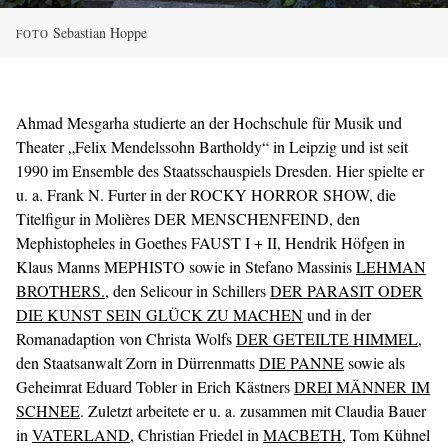
Sebastian Hoppe
FOTO
Ahmad Mesgarha studierte an der Hochschule für Musik und
Theater „Felix Mendelssohn Bartholdy“ in Leipzig und ist seit
1990 im Ensemble des Staatsschauspiels Dresden. Hier spielte er
u. a. Frank N. Furter in der ROCKY HORROR SHOW, die
Titelfigur in Molières DER MENSCHENFEIND, den
Mephistopheles in Goethes FAUST I + II, Hendrik Höfgen in
Klaus Manns MEPHISTO sowie in Stefano Massinis
LEHMAN
BROTHERS.
, den Selicour in Schillers
DER PARASIT ODER
DIE KUNST SEIN GLÜCK ZU MACHEN
und in der
Romanadaption von Christa Wolfs
DER GETEILTE HIMMEL
,
den Staatsanwalt Zorn in Dürrenmatts
DIE PANNE
sowie als
Geheimrat Eduard Tobler in Erich Kästners
DREI MÄNNER IM
SCHNEE
. Zuletzt arbeitete er u. a. zusammen mit Claudia Bauer
in
VATERLAND
, Christian Friedel in
MACBETH
, Tom Kühnel