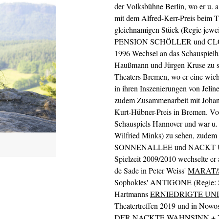
der Volksbühne Berlin, wo er u.
mit dem Alfred-Kerr-Preis beim T
gleichnamigen Stück (Regie jewe
PENSION SCHÖLLER und CLOC
1996 Wechsel an das Schauspielh
Haußmann und Jürgen Kruse zu s
Theaters Bremen, wo er eine wich
in ihren Inszenierungen von J
zudem Zusammenarbeit mit Johann
Kurt-Hübner-Preis in Bremen. Vo
Schauspiels Hannover und war u.
Wilfried Minks) zu sehen, zudem
SONNENALLEE und NACKT UNTE
Spielzeit 2009/2010 wechselte er 
de Sade in Peter Weiss'
MARAT/
Sophokles'
ANTIGONE
(Regie: 
Hartmanns
ERNIEDRIGTE UN
Theatertreffen 2019 und in Nowosi
DER NACKTE WAHNSINN + 