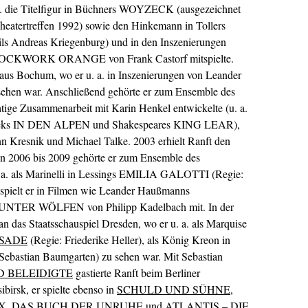
 a. die Titelfigur in Büchners WOYZECK (ausgezeichnet
heatertreffen 1992) sowie den Hinkemann in Tollers
ils Andreas Kriegenburg) und in den Inszenierungen
KWORK ORANGE von Frank Castorf mitspielte.
aus Bochum, wo er u. a. in Inszenierungen von Leander
ehen war. Anschließend gehörte er zum Ensemble des
tige Zusammenarbeit mit Karin Henkel entwickelte (u. a.
elineks IN DEN ALPEN und Shakespeares KING LEAR),
 Kresnik und Michael Talke. 2003 erhielt Ranft den
n 2006 bis 2009 gehörte er zum Ensemble des
 a. als Marinelli in Lessings EMILIA GALOTTI (Regie:
 spielt er in Filmen wie Leander Haußmanns
R WÖLFEN von Philipp Kadelbach mit. In der
an das Staatsschauspiel Dresden, wo er u. a. als Marquise
SADE
(Regie: Friederike Heller), als König Kreon in
Sebastian Baumgarten) zu sehen war. Mit Sebastian
D BELEIDIGTE
gastierte Ranft beim Berliner
birsk, er spielte ebenso in
SCHULD UND SÜHNE
,
X
,
DAS BUCH DER UNRUHE
und
ATLANTIS – DIE