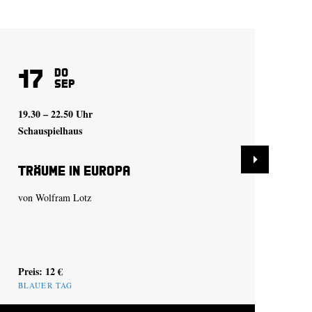
17
2
Do
Sep
19.30 – 22.50 Uhr
19.
Schauspielhaus
Sch
Träume in Europa
Ba
von
Wolfram Lotz
ein
vo
Preis: 12 €
Pre
BLAUER TAG