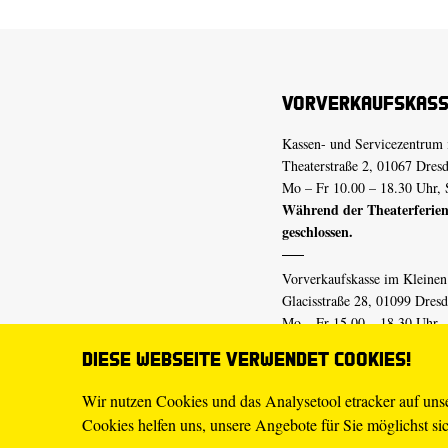
Vorverkaufskas
Kassen- und Servicezentrum 
Theaterstraße 2, 01067 Dres
Mo – Fr 10.00 – 18.30 Uhr, 
Während der Theaterferien
geschlossen.
Vorverkaufskasse im Kleine
Glacisstraße 28, 01099 Dres
Mo – Fr 15.00 – 18.30 Uhr
Während der Theaterferien
Diese Webseite verwendet Cookies!
geschlossen.
Wir nutzen Cookies und das Analysetool etracker auf un
Cookies helfen uns, unsere Angebote für Sie möglichst sich
E-Mail
tickets@staatsschaus