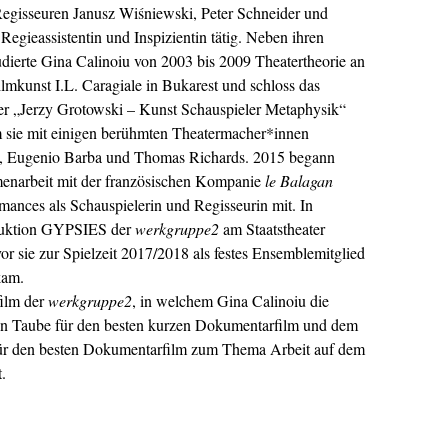
Regisseuren Janusz Wiśniewski, Peter Schneider und
Regieassistentin und Inspizientin tätig. Neben ihren
udierte Gina Calinoiu von 2003 bis 2009 Theatertheorie an
ilmkunst I.L. Caragiale in Bukarest und schloss das
ber „Jerzy Grotowski – Kunst Schauspieler Metaphysik“
sie mit einigen berühmten Theatermacher*innen
v, Eugenio Barba und Thomas Richards. 2015 begann
enarbeit mit der französischen Kompanie
le Balagan
mances als Schauspielerin und Regisseurin mit. In
oduktion GYPSIES der
werkgruppe2
am Staatstheater
r sie zur Spielzeit 2017/2018 als festes Ensemblemitglied
kam.
ilm der
werkgruppe2
, in welchem Gina Calinoiu die
nen Taube für den besten kurzen Dokumentarfilm und dem
ür den besten Dokumentarfilm zum Thema Arbeit auf dem
.