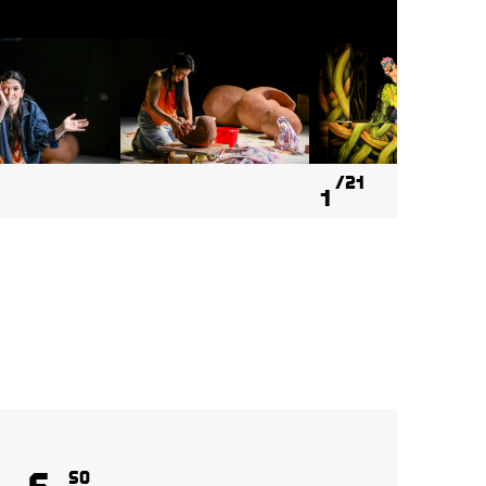
21
1
6
8
So