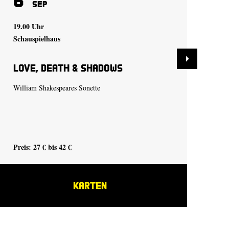
Sep
19.00 Uhr
19.
Schauspielhaus
Sch
Love, Death & Shadows
Ei
William Shakespeares Sonette
von
Deu
in 
Wie
Preis: 27 € bis 42 €
Pre
KARTEN