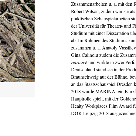
Zusammenarbeiten u. a. mit den 
Robert Wilson, zudem war sie als 
praktischen Schauspielarbeiten st
der Universität für Theater- und F
Studium mit einer Dissertation ü
ab. Im Rahmen des Studiums kam 
zusammen u. a. Anatoly Vassilie
Gina Calinoiu zudem die Zusamm
retrouvé
und wirkte in zwei Perfo
Deutschland stand sie in der Pr
Braunschweig auf der Bühne, bevo
an das Staatsschauspiel Dresden 
2018 wurde MARINA, ein Kurzf
Hauptrolle spielt, mit der Golde
Healty Workplaces Film Award f
DOK Leipzig 2018 ausgezeichnet