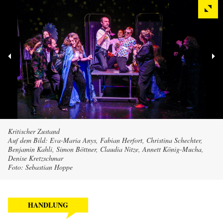
Kritischer Zustand
Auf dem Bild: Eva-Maria Anys, Fabian Herfort, Christina Schechter,
Benjamin Kahli, Simon Böttner, Claudia Nitze, Annett König-Mucha,
Denise Kretzschmar
Foto: Sebastian Hoppe
HANDLUNG