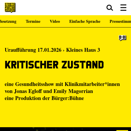
Besetzung
Termine
Video
Einfache Sprache
Pressestim
Zum Hauptinhalt springen
Zum Footer springen
Uraufführung 17.01.2026 › Kleines Haus 3
Kritischer Zustand
eine Gesundheitsshow mit Klinikmitarbeiter*innen
von
Jonas Egloff
und
Emily Magorrian
eine Produktion der
Bürger:Bühne