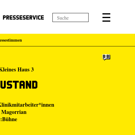
Presseservice
essestimmen
Kleines Haus 3
Zustand
linikmitarbeiter*innen
 Magorrian
r:Bühne