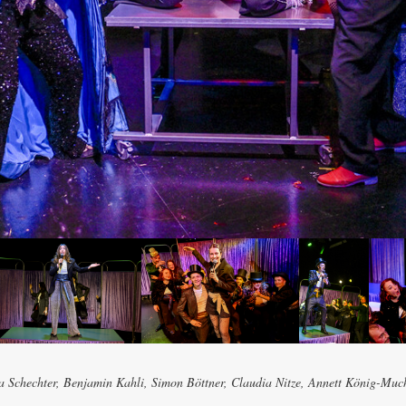
a Schechter, Benjamin Kahli, Simon Böttner, Claudia Nitze, Annett König-Muc