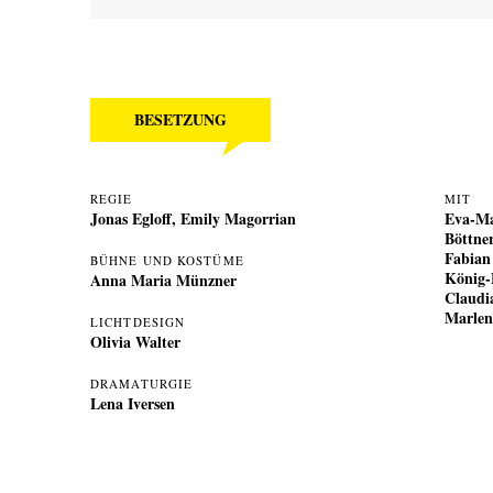
BESETZUNG
REGIE
MIT
Jonas Egloff
,
Emily Magorrian
Eva-Ma
Böttner
Fabian
BÜHNE UND KOSTÜME
König-
Anna Maria Münzner
Claudia
Marle
LICHTDESIGN
Olivia Walter
DRAMATURGIE
Lena Iversen