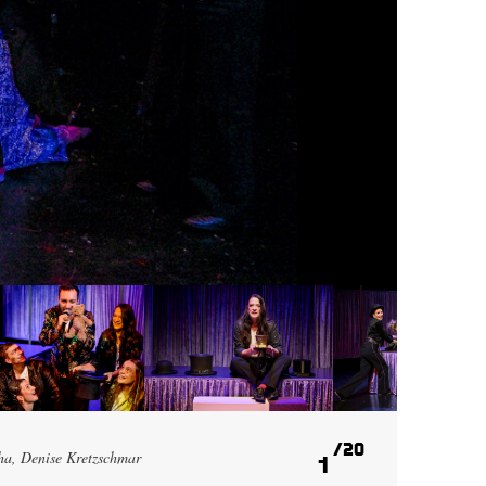
20
ha, Denise Kretzschmar
1