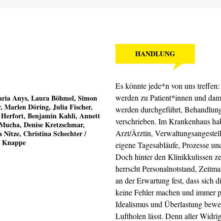
HANDLUNG
Es könnte jede*n von uns treffen:
werden zu Patient*innen und dam
ria Anys, Laura Böhmel, Simon
, Marlen Döring, Julia Fischer,
werden durchgeführt, Behandlung
 Herfort, Benjamin Kahli, Annett
verschrieben. Im Krankenhaus habe
Mucha, Denise Kretzschmar,
Arzt/Ärztin, Verwaltungsangestell
 Nitze, Christina Schechter /
n Knappe
eigene Tagesabläufe, Prozesse un
Doch hinter den Klinikkulissen 
herrscht Personalnotstand, Zeitman
an der Erwartung fest, dass sich 
keine Fehler machen und immer pr
Idealismus und Überlastung beweg
Luftholen lässt. Denn aller Widri