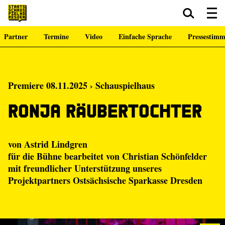
Partner
Termine
Video
Einfache Sprache
Pressestim
Zum Hauptinhalt springen
Zum Footer springen
Premiere 08.11.2025 › Schauspielhaus
Ronja Räubertochter
von Astrid Lindgren
für die Bühne bearbeitet von Christian Schönfelder
mit freundlicher Unterstützung unseres
Projektpartners Ostsächsische Sparkasse Dresden