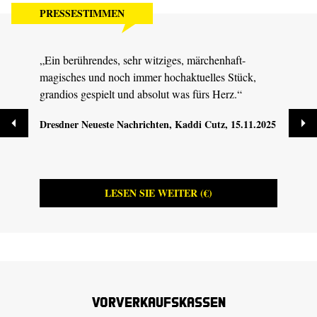
PRESSESTIMMEN
„Ein berührendes, sehr witziges, märchenhaft-
„Es b
magisches und noch immer hochaktuelles Stück,
Insze
grandios gespielt und absolut was fürs Herz.“
die z
Dresdner Neueste Nachrichten
, Kaddi Cutz, 15.11.2025
MDR K
08.11
LESEN SIE WEITER (€)
Vorverkaufskassen