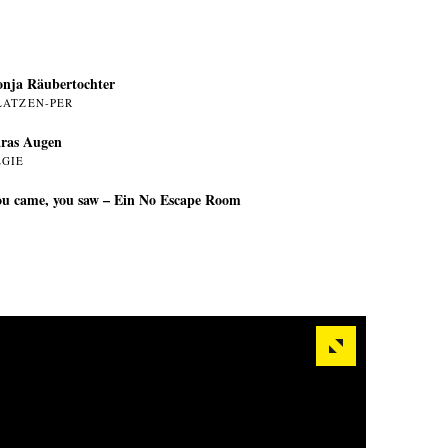
nja Räubertochter
LATZEN-PER
ras Augen
EGIE
u came, you saw – Ein No Escape Room