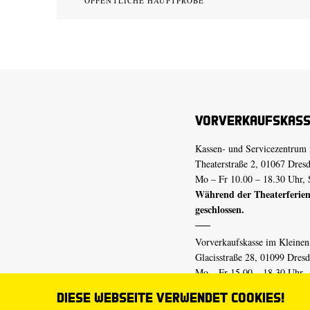
ÖFFENTLICHE HAUPTPROBE
Vorverkaufskas
Kassen- und Servicezentrum 
Theaterstraße 2, 01067 Dres
Mo – Fr 10.00 – 18.30 Uhr, 
Während der Theaterferien
geschlossen.
Vorverkaufskasse im Kleine
Glacisstraße 28, 01099 Dres
Mo – Fr 15.00 – 18.30 Uhr
Während der Theaterferien
Diese Webseite verwendet Cookies!
geschlossen.