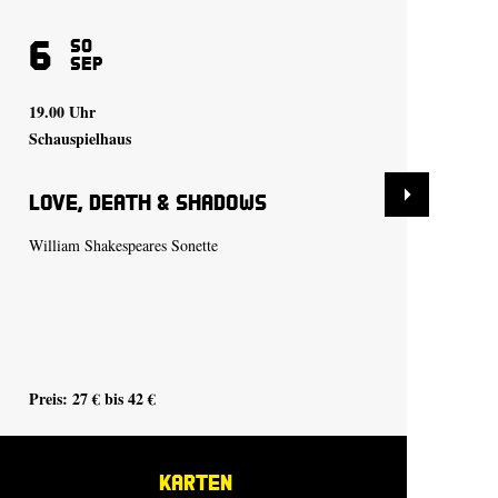
6
9
So
Sep
19.00 Uhr
19.
Schauspielhaus
Sch
Love, Death & Shadows
De
William Shakespeares Sonette
Tra
Preis: 27 € bis 42 €
Pre
KARTEN