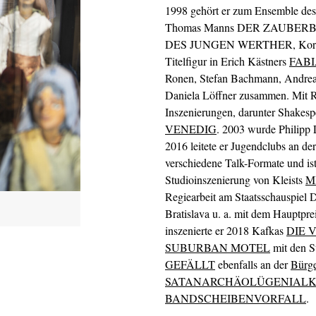
1998 gehört er zum Ensemble des S
Thomas Manns DER ZAUBERBE
DES JUNGEN WERTHER, Koro
Titelfigur in Erich Kästners
FAB
Ronen, Stefan Bachmann, Andrea
Daniela Löffner zusammen. Mit R
Inszenierungen, darunter Shakes
VENEDIG
. 2003 wurde Philipp 
2016 leitete er Jugendclubs an de
verschiedene Talk-Formate und ist
Studioinszenierung von Kleists
M
Regiearbeit am Staatsschauspiel D
Bratislava u. a. mit dem Hauptpre
inszenierte er 2018 Kafkas
DIE
SUBURBAN MOTEL
mit den S
GEFÄLLT
ebenfalls an der
Bürg
SATANARCHÄOLÜGENIALK
BANDSCHEIBENVORFALL
.