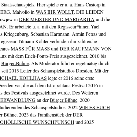
taatsschauspiels. Hier spielte er u. a. Hans Castorp in
RG, Malvolio in
WAS IHR WOLLT
, DIE LEIDEN
wjew in
DER MEISTER UND MARGARITA
und die
IAN
. Er arbeitete u. a. mit den Regisseur*innen Yael
s Kriegenburg, Sebastian Hartmann, Armin Petras und
egisseur Tilmann Köhler verbinden ihn zahlreiche
peares
MASS FÜR MASS
und
DER KAUFMANN VON
Lux mit dem Erich-Ponto-Preis ausgezeichnet. 2010 bis
r
Bürger:Bühne
. Als Moderator führt er regelmäßig durch
 seit 2015 Leiter des Schauspielstudios Dresden. Mit der
ICHAEL KOHLHAAS
legte er 2016 seine erste
resden vor, die auf dem Istropolitana Festival 2016 in
is des Festivals ausgezeichnet wurde. Des Weiteren
 VERWANDLUNG
an der
Bürger:Bühne
, 2020
tudierenden des Schauspielstudios, 2022
WIE ES EUCH
er:Bühne
, 2023 das Familienstück der
DER
OHÖLLISCHE WUNSCHPUNSCH
und 2025