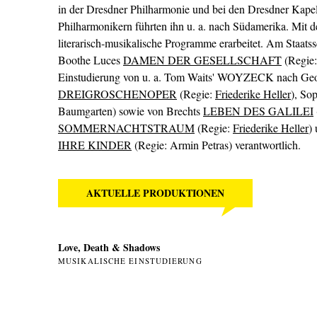
in der Dresdner Philharmonie und bei den Dresdner Kapell
Philharmonikern führten ihn u. a. nach Südamerika. Mit 
literarisch-musikalische Programme erarbeitet. Am Staats
Boothe ­Luces
DAMEN DER GESELLSCHAFT
(Regie:
Einstudierung von u. a. Tom Waits' WOYZECK nach Geor
DREIGROSCHENOPER
(Regie:
Friederike Heller
), So
Baumgarten) sowie von Brechts
LEBEN DES GALILEI
SOMMERNACHTSTRAUM
(Regie:
Friederike Heller
)
IHRE KINDER
(Regie: Armin Petras) verantwortlich.
AKTUELLE PRODUKTIONEN
Love, Death & Shadows
MUSIKALISCHE EINSTUDIERUNG