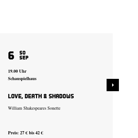
6
1
So
Sep
19.00 Uhr
19.
Schauspielhaus
Sch
Love, Death & Shadows
Lo
William Shakespeares Sonette
Wil
Preis: 27 € bis 42 €
Pre