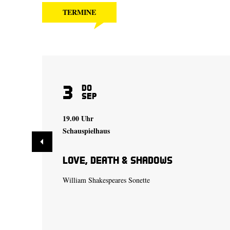
TERMINE
3
Do
Sep
19.00 Uhr
Schauspielhaus
Love, Death & Shadows
William Shakespeares Sonette