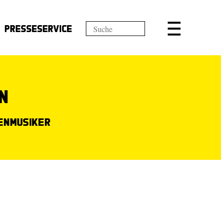
Presseservice
n
enmusiker