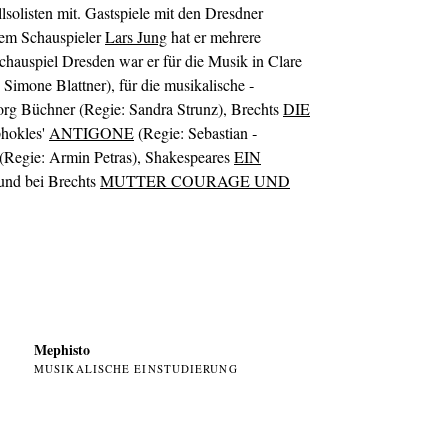
solisten mit. Gastspiele mit den Dresdner
dem Schauspieler
Lars Jung
hat er mehrere
schauspiel Dresden war er für die Musik in Clare
 Simone Blattner), für die musikalische ­
g Büchner (Regie: Sandra Strunz), Brechts
DIE
phokles'
ANTIGONE
(Regie: Sebastian ­
(Regie: ­Armin Petras), Shakespeares
EIN
 und bei Brechts
MUTTER COURAGE UND
Mephisto
MUSIKALISCHE EINSTUDIERUNG