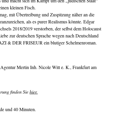
 aus und macht sich im Kampf um den „jüdischen Staat“
einen kleinen Fisch.
rmag, mit Übertreibung und Zuspitzung näher an die
ranzureichen, als es purer Realismus könnte. Edgar
chsels 2018/2019 verstorben, der selbst dem Holocaust
iebe zur deutschen Sprache wegen nach Deutschland
NAZI & DER FRISEUR ein blutiger Schelmenroman.
Agentur Mertin Inh. Nicole Witt e. K., Frankfurt am
erung finden Sie
hier.
nde und 40 Minuten.