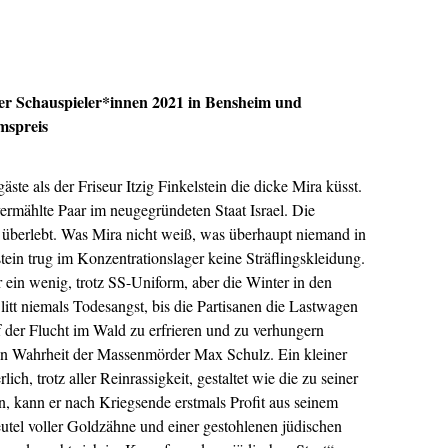
er Schauspieler*innen 2021 in Bensheim und
mspreis
ste als der Friseur Itzig Finkelstein die dicke Mira küsst.
hvermählte Paar im neugegründeten Staat Israel. Die
 überlebt. Was Mira nicht weiß, was überhaupt niemand in
stein trug im Konzentrationslager keine Sträflingskleidung.
r ein wenig, trotz SS-Uniform, aber die Winter in den
litt niemals Todesangst, bis die Partisanen die Lastwagen
f der Flucht im Wald zu erfrieren und zu verhungern
t in Wahrheit der Massenmörder Max Schulz. Ein kleiner
lich, trotz aller Reinrassigkeit, gestaltet wie die zu seiner
n, kann er nach Kriegsende erstmals Profit aus seinem
tel voller Goldzähne und einer gestohlenen jüdischen