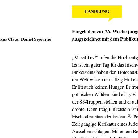
HANDLUNG
Eingeladen zur 26. Woche jung
ausgezeichnet mit dem Publiku
skus Claus
,
Daniel Séjourné
„Masel Tov!“ rufen die Hochzeitsgä
Es ist ein guter Tag für das frisc
Finkelsteins haben den Holocaust
der Welt wissen darf: Itzig Finkel
Er litt auch keinen Hunger. Er fro
polnischen Wäldern sind eisig. Er 
der SS-Truppen stellten und er au
drohte. Denn Itzig Finkelstein is
Fisch, aber einer der besten. Äußer
Zeit gängige Karikatur eines Jude
Aussehen schlagen. Mit einem Beu