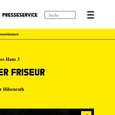
Presseservice
essestimmen
nes Haus 3
er Friseur
 Hilsenrath