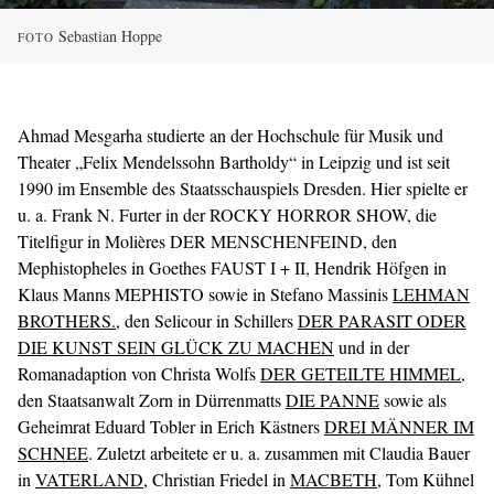
Sebastian Hoppe
FOTO
Ahmad Mesgarha studierte an der Hochschule für Musik und
Theater „Felix Mendelssohn Bartholdy“ in Leipzig und ist seit
1990 im Ensemble des Staatsschauspiels Dresden. Hier spielte er
u. a. Frank N. Furter in der ROCKY HORROR SHOW, die
Titelfigur in Molières DER MENSCHENFEIND, den
Mephistopheles in Goethes FAUST I + II, Hendrik Höfgen in
Klaus Manns MEPHISTO sowie in Stefano Massinis
LEHMAN
BROTHERS.
, den Selicour in Schillers
DER PARASIT ODER
DIE KUNST SEIN GLÜCK ZU MACHEN
und in der
Romanadaption von Christa Wolfs
DER GETEILTE HIMMEL
,
den Staatsanwalt Zorn in Dürrenmatts
DIE PANNE
sowie als
Geheimrat Eduard Tobler in Erich Kästners
DREI MÄNNER IM
SCHNEE
. Zuletzt arbeitete er u. a. zusammen mit Claudia Bauer
in
VATERLAND
, Christian Friedel in
MACBETH
, Tom Kühnel