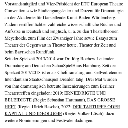
Vorstandsmitglied und Vize-Präsident der ETC European Theatre
Convention sowie Studiengangsleiter und Dozent für Dramaturgie
an der Akademie für Darstellende Kunst Baden-Württemberg.
Zudem veröffentlicht er zahlreiche wissenschaftliche Bücher und
Aufsätze in Deutsch und Englisch, u. a. zu den Theatertheorien
Meyerholds, zum Film der Zwanziger Jahre sowie Essays zum
Theater der Gegenwart in Theater heute, Theater der Zeit und
beim Bayrischen Rundfunk.
Seit der Spielzeit 2013/2014 war Dr. Jörg Bochow Leitender
Dramaturg am Deutschen SchauSpielHaus Hamburg. Seit der
Spielzeit 2017/2018 ist er als Chefdramaturg und stellvertretender
Intendant am Staatsschauspiel Dresden tätig. Drei Mal wurden
von ihm dramaturgisch betreute Inszenierungen zum Berliner
Theatertreffen eingeladen: 2019:
ERNIEDRIGTE UND
BELEIDIGTE
(Regie: Sebastian Hartmann),
DAS GROSSE
HEFT
(Regie: Ulrich Rasche), 2022:
DER TARTUFFE ODER
KAPITAL UND IDEOLOGIE
(Regie: Volker Lösch), dazu
weitere Nominierungen und Festivaleinladungen.