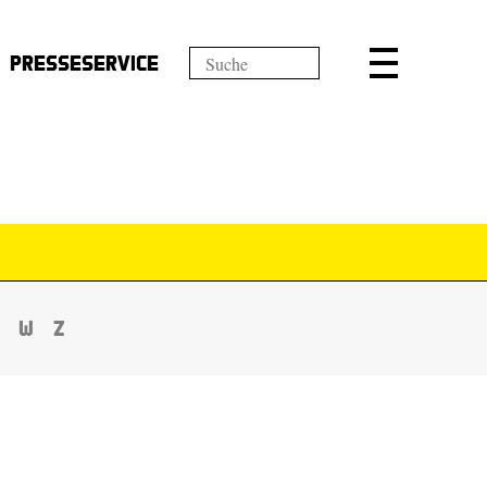
Presseservice
W
Z