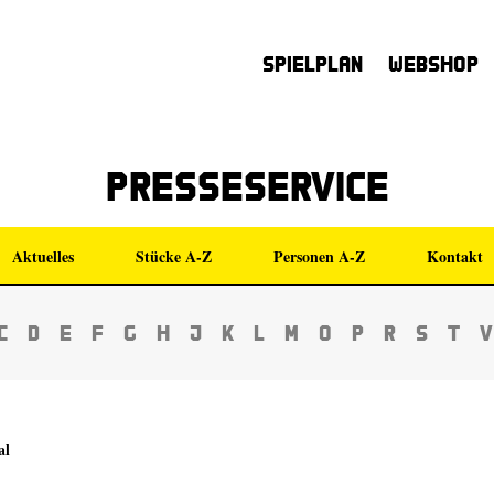
Spielplan
Webshop
Presseservice
Aktuelles
Stücke A-Z
Personen A-Z
Kontakt
C
D
E
F
G
H
J
K
L
M
O
P
R
S
T
V
al