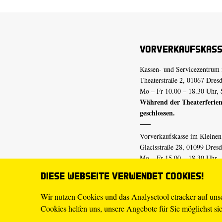
Vorverkaufskas
Kassen- und Servicezentrum 
Theaterstraße 2, 01067 Dres
Mo – Fr 10.00 – 18.30 Uhr, 
Während der Theaterferien
geschlossen.
Vorverkaufskasse im Kleine
Glacisstraße 28, 01099 Dres
Mo – Fr 15.00 – 18.30 Uhr
Während der Theaterferien
Diese Webseite verwendet Cookies!
geschlossen.
Wir nutzen Cookies und das Analysetool etracker auf un
Cookies helfen uns, unsere Angebote für Sie möglichst sich
E-Mail
tickets@staatsschaus