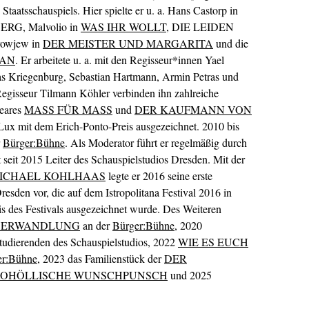
taatsschauspiels. Hier spielte er u. a. Hans Castorp in
RG, Malvolio in
WAS IHR WOLLT
, DIE LEIDEN
wjew in
DER MEISTER UND MARGARITA
und die
IAN
. Er arbeitete u. a. mit den Regisseur*innen Yael
s Kriegenburg, Sebastian Hartmann, Armin Petras und
egisseur Tilmann Köhler verbinden ihn zahlreiche
peares
MASS FÜR MASS
und
DER KAUFMANN VON
Lux mit dem Erich-Ponto-Preis ausgezeichnet. 2010 bis
r
Bürger:Bühne
. Als Moderator führt er regelmäßig durch
 seit 2015 Leiter des Schauspielstudios Dresden. Mit der
ICHAEL KOHLHAAS
legte er 2016 seine erste
resden vor, die auf dem Istropolitana Festival 2016 in
is des Festivals ausgezeichnet wurde. Des Weiteren
 VERWANDLUNG
an der
Bürger:Bühne
, 2020
tudierenden des Schauspielstudios, 2022
WIE ES EUCH
er:Bühne
, 2023 das Familienstück der
DER
OHÖLLISCHE WUNSCHPUNSCH
und 2025