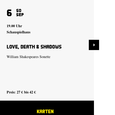
6
9
So
Sep
19.00 Uhr
19.
Schauspielhaus
Sch
Love, Death & Shadows
De
William Shakespeares Sonette
Tra
Preis: 27 € bis 42 €
Pre
KARTEN