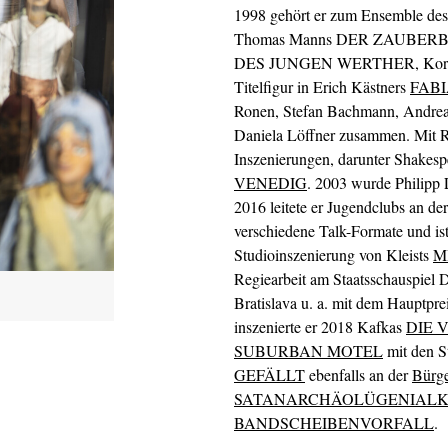
1998 gehört er zum Ensemble des S
Thomas Manns DER ZAUBERBE
DES JUNGEN WERTHER, Koro
Titelfigur in Erich Kästners
FAB
Ronen, Stefan Bachmann, Andrea
Daniela Löffner zusammen. Mit R
Inszenierungen, darunter Shakes
VENEDIG
. 2003 wurde Philipp 
2016 leitete er Jugendclubs an de
verschiedene Talk-Formate und ist
Studioinszenierung von Kleists
M
Regiearbeit am Staatsschauspiel D
Bratislava u. a. mit dem Hauptpre
inszenierte er 2018 Kafkas
DIE
SUBURBAN MOTEL
mit den S
GEFÄLLT
ebenfalls an der
Bürg
SATANARCHÄOLÜGENIALK
BANDSCHEIBENVORFALL
.