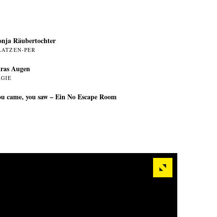
nja Räubertochter
LATZEN-PER
ras Augen
EGIE
u came, you saw – Ein No Escape Room