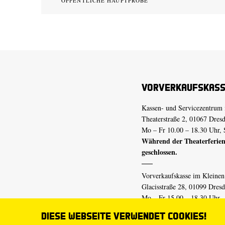
ÖFFENTLICHE HAUPTPROBE
Vorverkaufskas
Kassen- und Servicezentrum 
Theaterstraße 2, 01067 Dres
Mo – Fr 10.00 – 18.30 Uhr, 
Während der Theaterferien
geschlossen.
Vorverkaufskasse im Kleine
Glacisstraße 28, 01099 Dres
Mo – Fr 15.00 – 18.30 Uhr
Während der Theaterferien
Diese Webseite verwendet Cookies!
geschlossen.