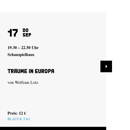
17
2
Do
Sep
19.30 – 22.50 Uhr
19.
Schauspielhaus
Sch
Träume in Europa
Ba
von
Wolfram Lotz
ein
vo
Preis: 12 €
Pre
BLAUER TAG