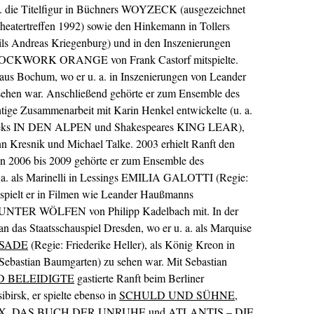
 a. die Titelfigur in Büchners WOYZECK (ausgezeichnet
heatertreffen 1992) sowie den Hinkemann in Tollers
ils Andreas Kriegenburg) und in den Inszenierungen
KWORK ORANGE von Frank Castorf mitspielte.
aus Bochum, wo er u. a. in Inszenierungen von Leander
ehen war. Anschließend gehörte er zum Ensemble des
tige Zusammenarbeit mit Karin Henkel entwickelte (u. a.
elineks IN DEN ALPEN und Shakespeares KING LEAR),
 Kresnik und Michael Talke. 2003 erhielt Ranft den
n 2006 bis 2009 gehörte er zum Ensemble des
 a. als Marinelli in Lessings EMILIA GALOTTI (Regie:
 spielt er in Filmen wie Leander Haußmanns
R WÖLFEN von Philipp Kadelbach mit. In der
an das Staatsschauspiel Dresden, wo er u. a. als Marquise
SADE
(Regie: Friederike Heller), als König Kreon in
Sebastian Baumgarten) zu sehen war. Mit Sebastian
D BELEIDIGTE
gastierte Ranft beim Berliner
birsk, er spielte ebenso in
SCHULD UND SÜHNE
,
X
,
DAS BUCH DER UNRUHE
und
ATLANTIS – DIE