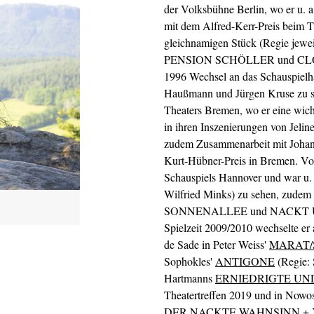
der Volksbühne Berlin, wo er u.
mit dem Alfred-Kerr-Preis beim T
gleichnamigen Stück (Regie jewe
PENSION SCHÖLLER und CLOC
1996 Wechsel an das Schauspielh
Haußmann und Jürgen Kruse zu s
Theaters Bremen, wo er eine wich
in ihren Inszenierungen von J
zudem Zusammenarbeit mit Johann
Kurt-Hübner-Preis in Bremen. Vo
Schauspiels Hannover und war u.
Wilfried Minks) zu sehen, zudem
SONNENALLEE und NACKT UNTE
Spielzeit 2009/2010 wechselte er 
de Sade in Peter Weiss'
MARAT/
Sophokles'
ANTIGONE
(Regie: 
Hartmanns
ERNIEDRIGTE UN
Theatertreffen 2019 und in Nowosi
DER NACKTE WAHNSINN + 