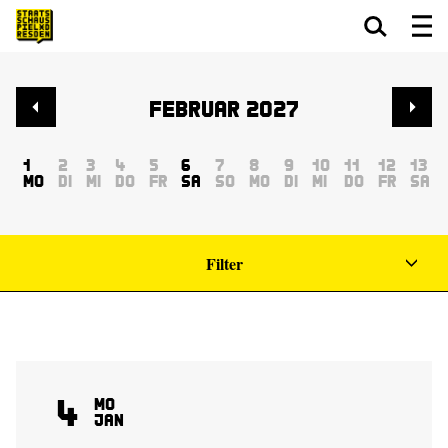
Zum Hauptinhalt springen
Zum Footer springen
Februar 2027
1
2
3
4
5
6
7
8
9
10
11
12
13
Mo
Di
Mi
Do
Fr
Sa
So
Mo
Di
Mi
Do
Fr
Sa
Filter
4
Mo
Jan