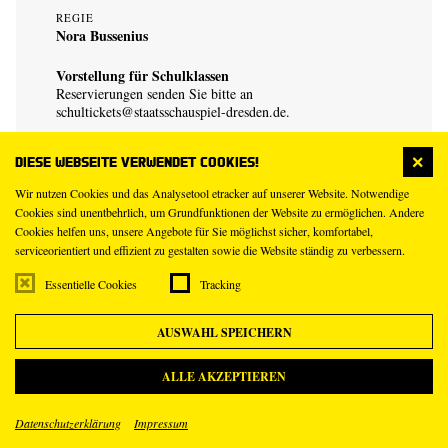
REGIE
Nora Bussenius
Vorstellung für Schulklassen
Reservierungen senden Sie bitte an
schultickets@staatsschauspiel-dresden.de
.
Diese Webseite verwendet Cookies!
Wir nutzen Cookies und das Analysetool etracker auf unserer Website. Notwendige
Cookies sind unentbehrlich, um Grundfunktionen der Website zu ermöglichen. Andere
Cookies helfen uns, unsere Angebote für Sie möglichst sicher, komfortabel,
serviceorientiert und effizient zu gestalten sowie die Website ständig zu verbessern.
23
Mi
Essentielle Cookies
Tracking
Dez
AUSWAHL SPEICHERN
19.30 – 23.00 Uhr
Schauspielhaus
ALLE AKZEPTIEREN
Hamlet
Datenschutzerklärung
Impressum