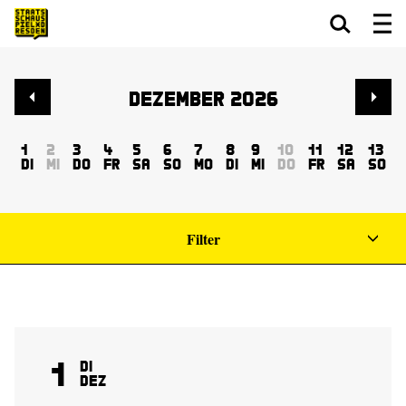
Zum Hauptinhalt springen
Zum Footer springen
Dezember 2026
1
2
3
4
5
6
7
8
9
10
11
12
13
Di
Mi
Do
Fr
Sa
So
Mo
Di
Mi
Do
Fr
Sa
So
Filter
1
Di
Dez