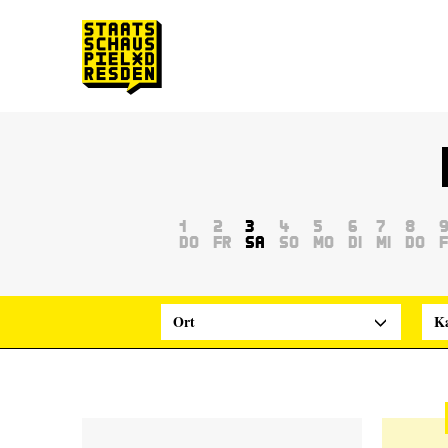
Zum Hauptinhalt springen
Zum Footer springen
1
2
3
4
5
6
7
8
Do
Fr
Sa
So
Mo
Di
Mi
Do
F
Ort
Ka