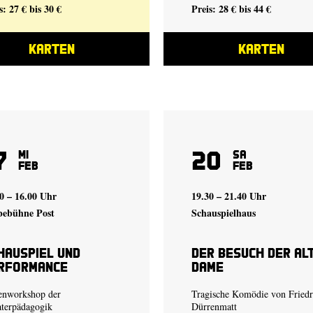
s: 27 € bis 30 €
Preis: 28 € bis 44 €
KARTEN
KARTEN
7
20
Mi
Sa
Feb
Feb
0 – 16.00 Uhr
19.30 – 21.40 Uhr
bebühne Post
Schauspielhaus
hauspiel und
Der Besuch der al
rformance
Dame
enworkshop der
Tragische Komödie von Friedr
terpädagogik
Dürrenmatt