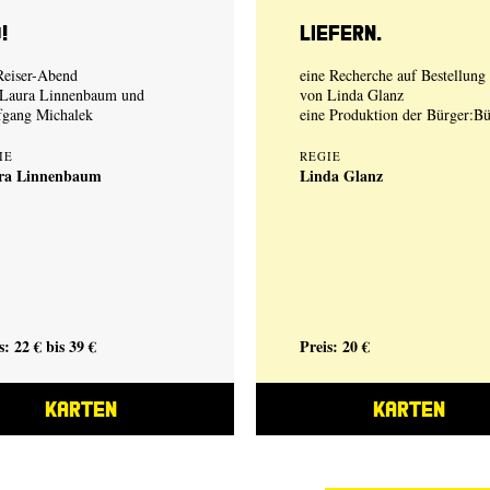
!
Liefern.
Reiser-Abend
eine Recherche auf Bestellung
Laura Linnenbaum
und
von
Linda Glanz
fgang Michalek
eine Produktion der
Bürger:B
IE
REGIE
ra Linnenbaum
Linda Glanz
s: 22 € bis 39 €
Preis: 20 €
KARTEN
KARTEN