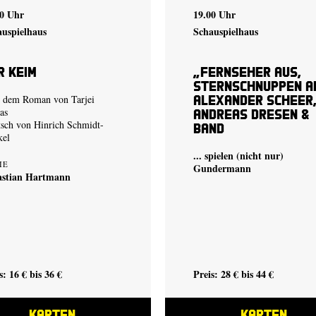
30 Uhr
19.00 Uhr
auspielhaus
Schauspielhaus
r Keim
„Fernseher aus,
Stern­schnuppen a
Alexander Scheer
 dem Roman von Tarjei
as
Andreas Dresen &
sch von Hinrich Schmidt-
Band
kel
... spielen (nicht nur)
IE
Gundermann
astian Hartmann
s: 16 € bis 36 €
Preis: 28 € bis 44 €
KARTEN
KARTEN