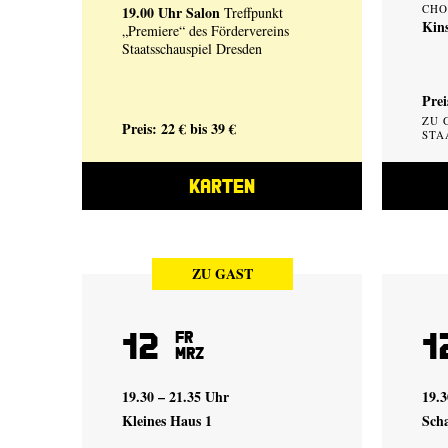
CHO
19.00 Uhr
Salon
Treffpunkt
Kin
„Premiere“ des Fördervereins
Staatsschauspiel Dresden
Prei
ZU 
Preis: 22 € bis 39 €
STA
KARTEN
ZU GAST
12
1
Fr
Mrz
19.30 – 21.35 Uhr
19.
Kleines Haus 1
Sch