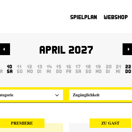
Spielplan
Webshop
April 2027
9
10
11
12
13
14
15
16
17
18
19
20
21
22
r
Sa
So
Mo
Di
Mi
Do
Fr
Sa
So
Mo
Di
Mi
Do
tegorie
Zugänglichkeit
PREMIERE
ZU GAST