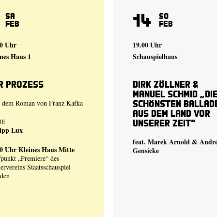
14
Sa
So
Feb
Feb
30 Uhr
19.00 Uhr
nes Haus 1
Schauspielhaus
r Prozess
Dirk Zöllner &
Manuel Schmid „Di
schönsten Ballad
h dem Roman von Franz Kafka
aus dem Land vor
unserer Zeit“
IE
lipp Lux
feat. Marek Arnold & Andr
00 Uhr
Kleines Haus Mitte
Gensicke
fpunkt „Premiere“ des
ervereins Staatsschauspiel
sden