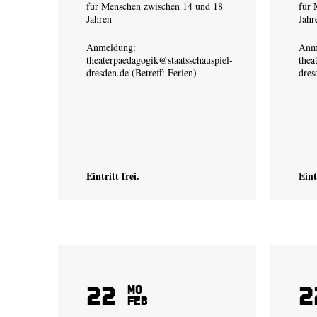
für Menschen zwischen 14 und 18
für 
Jahren
Jahr
Anmeldung:
Anm
theaterpaedagogik@staatsschauspiel-
thea
dresden.de
(Betreff: Ferien)
dres
Eintritt frei.
Eint
22
2
Mo
Feb