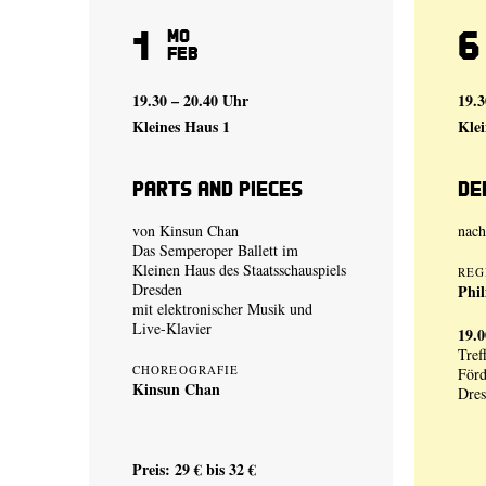
1
6
Mo
Feb
19.30 – 20.40 Uhr
19.
Kleines Haus 1
Klei
Parts and Pieces
De
von
Kinsun Chan
nac
Das Semperoper Ballett im
Kleinen Haus des Staatsschauspiels
REG
Dresden
Phi
mit elektronischer Musik und
Live-Klavier
19.
Tref
CHOREOGRAFIE
Förd
Kinsun Chan
Dre
Preis: 29 € bis 32 €