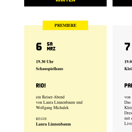
PREMIERE
6
7
Sa
Mrz
19.30 Uhr
19.0
Schauspielhaus
Klei
Rio!
Pa
ein Reiser-Abend
von
von
Laura Linnenbaum
und
Das 
Wolfgang Michalek
Klei
Dre
mit 
REGIE
Live
Laura Linnenbaum