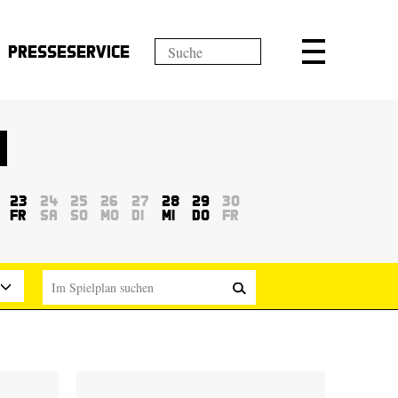
Presseservice
23
24
25
26
27
28
29
30
Fr
Sa
So
Mo
Di
Mi
Do
Fr