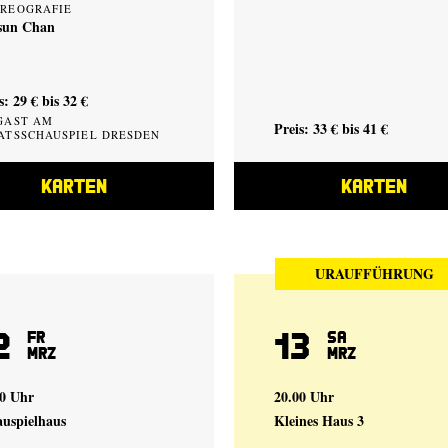
REOGRAFIE
sun Chan
s: 29 € bis 32 €
GAST AM
Preis: 33 € bis 41 €
ATSSCHAUSPIEL DRESDEN
KARTEN
KARTEN
URAUFFÜHRUNG
2
13
Fr
Sa
Mrz
Mrz
30 Uhr
20.00 Uhr
auspielhaus
Kleines Haus 3