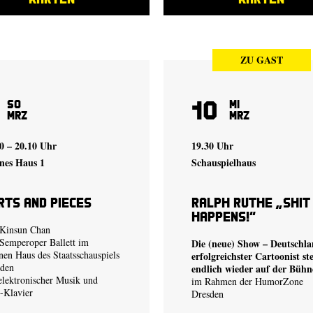
ZU GAST
10
So
Mi
Mrz
Mrz
0 – 20.10 Uhr
19.30 Uhr
nes Haus 1
Schauspielhaus
rts and Pieces
Ralph Ruthe „Shit
happens!“
Kinsun Chan
Semperoper Ballett im
Die (neue) Show – Deutschla
nen Haus des Staatsschauspiels
erfolgreichster Cartoonist st
sden
endlich wieder auf der Bühn
elektronischer Musik und
im Rahmen der HumorZone
-Klavier
Dresden