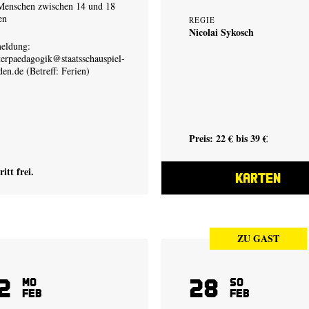
Menschen zwischen 14 und 18
en
REGIE
Nicolai Sykosch
eldung:
terpaedagogik@staatsschauspiel-
den.de
(Betreff: Ferien)
Preis: 22 € bis 39 €
ritt frei.
KARTEN
ZU GAST
2
28
Mo
So
Feb
Feb