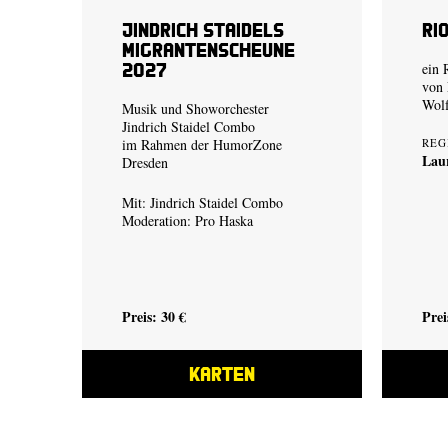
Jindrich Staidels
Rio
Migrantenscheune
2027
ein 
von
Wol
Musik und Showorchester
Jindrich Staidel Combo
im Rahmen der
HumorZone
REG
Lau
Dresden
Mit: Jindrich Staidel Combo
Moderation: Pro Haska
Preis: 30 €
Prei
KARTEN