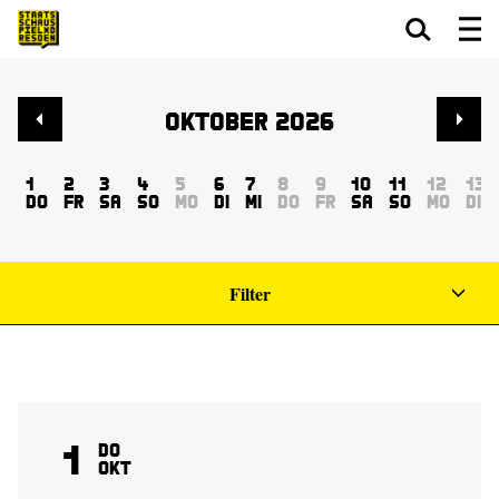
Zum Hauptinhalt springen
Zum Footer springen
Oktober 2026
1
2
3
4
5
6
7
8
9
10
11
12
13
Do
Fr
Sa
So
Mo
Di
Mi
Do
Fr
Sa
So
Mo
Di
Filter
1
Do
Okt