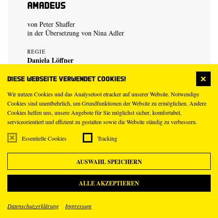
Amadeus
von Peter Shaffer
in der Übersetzung von Nina Adler
REGIE
Daniela Löffner
Diese Webseite verwendet Cookies!
Preis: 16 € bis 36 €
Wir nutzen Cookies und das Analysetool etracker auf unserer Website. Notwendige
Cookies sind unentbehrlich, um Grundfunktionen der Website zu ermöglichen. Andere
KARTEN
Cookies helfen uns, unsere Angebote für Sie möglichst sicher, komfortabel,
serviceorientiert und effizient zu gestalten sowie die Website ständig zu verbessern.
Essentielle Cookies
Tracking
AUSWAHL SPEICHERN
28
Mi
Okt
ALLE AKZEPTIEREN
19.30 – 22.05 Uhr
Datenschutzerklärung
Impressum
Schauspielhaus