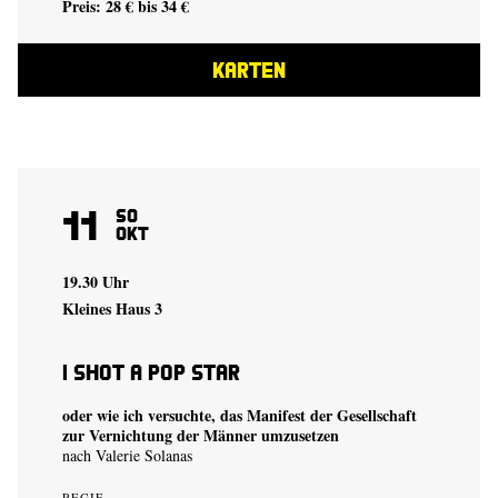
Preis: 28 € bis 34 €
KARTEN
11
So
Okt
19.30 Uhr
Kleines Haus 3
I shot a Pop Star
oder wie ich versuchte, das Manifest der Gesellschaft
zur Vernichtung der Männer umzusetzen
nach Valerie Solanas
REGIE