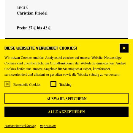
REGIE
Christian Friedel
Preis: 27 € bis 42 €
KARTEN
Diese Webseite verwendet Cookies!
Wir nutzen Cookies und das Analysetool etracker auf unserer Website. Notwendige
Cookies sind unentbehrlich, um Grundfunktionen der Website zu ermöglichen. Andere
Cookies helfen uns, unsere Angebote für Sie möglichst sicher, komfortabel,
serviceorientiert und effizient zu gestalten sowie die Website ständig zu verbessern.
15
Di
Essentielle Cookies
Tracking
Sep
AUSWAHL SPEICHERN
18.00 Uhr
Kleines Haus Mitte
ALLE AKZEPTIEREN
Infotreffen zu „Schichtwechsel“
Datenschutzerklärung
Impressum