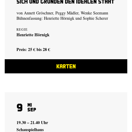
sich und gründen den idealen Staat
von Annett Gröschner, Peggy Mädler, Wenke Seemann
Bühnenfassung:
Henriette Hörnigk
und
Sophie Scherer
REGIE
Henriette Hörnigk
Preis: 25 € bis 28 €
KARTEN
9
Mi
Sep
19.30 – 21.40 Uhr
Schauspielhaus