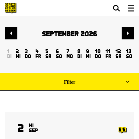
Zum Hauptinhalt springen
Zum Footer springen
September 2026
1
2
3
4
5
6
7
8
9
10
11
12
13
Di
Mi
Do
Fr
Sa
So
Mo
Di
Mi
Do
Fr
Sa
So
Filter
2
Mi
Sep