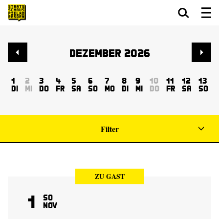
Zum Hauptinhalt springen
Zum Footer springen
Dezember 2026
1
2
3
4
5
6
7
8
9
10
11
12
13
Di
Mi
Do
Fr
Sa
So
Mo
Di
Mi
Do
Fr
Sa
So
Filter
ZU GAST
1
So
Nov