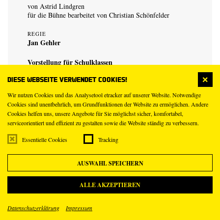
von Astrid Lindgren
für die Bühne bearbeitet von Christian Schönfelder
REGIE
Jan Gehler
Vorstellung für Schulklassen
Reservierungen senden Sie bitte an
Diese Webseite verwendet Cookies!
schultickets@staatsschauspiel-dresden.de
.
Wir nutzen Cookies und das Analysetool etracker auf unserer Website. Notwendige
Cookies sind unentbehrlich, um Grundfunktionen der Website zu ermöglichen. Andere
Cookies helfen uns, unsere Angebote für Sie möglichst sicher, komfortabel,
serviceorientiert und effizient zu gestalten sowie die Website ständig zu verbessern.
Essentielle Cookies
Tracking
3
Do
AUSWAHL SPEICHERN
Dez
ALLE AKZEPTIEREN
19.30 – 23.00 Uhr
Schauspielhaus
Datenschutzerklärung
Impressum