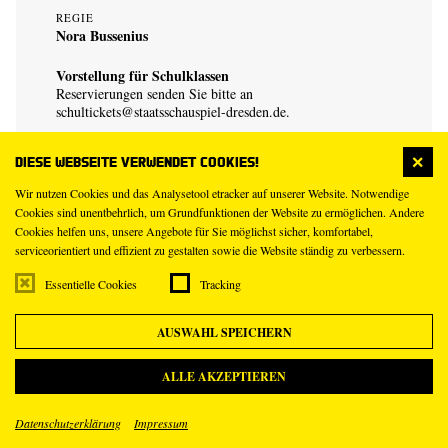
REGIE
Nora Bussenius
Vorstellung für Schulklassen
Reservierungen senden Sie bitte an
schultickets@staatsschauspiel-dresden.de
.
Diese Webseite verwendet Cookies!
Wir nutzen Cookies und das Analysetool etracker auf unserer Website. Notwendige
Cookies sind unentbehrlich, um Grundfunktionen der Website zu ermöglichen. Andere
Cookies helfen uns, unsere Angebote für Sie möglichst sicher, komfortabel,
serviceorientiert und effizient zu gestalten sowie die Website ständig zu verbessern.
23
Mi
Essentielle Cookies
Tracking
Dez
AUSWAHL SPEICHERN
19.30 – 23.00 Uhr
Schauspielhaus
ALLE AKZEPTIEREN
Hamlet
Datenschutzerklärung
Impressum