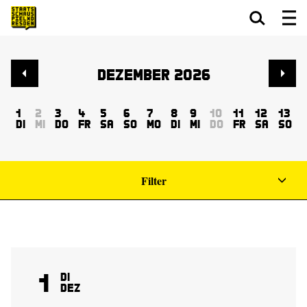
Zum Hauptinhalt springen
Zum Footer springen
Dezember 2026
1
2
3
4
5
6
7
8
9
10
11
12
13
Di
Mi
Do
Fr
Sa
So
Mo
Di
Mi
Do
Fr
Sa
So
Filter
1
Di
Dez