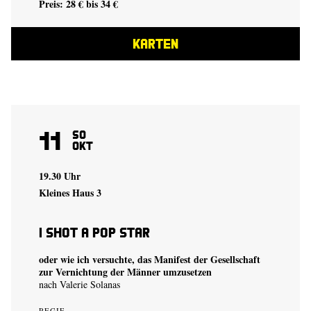
Preis: 28 € bis 34 €
KARTEN
11
So
Okt
19.30 Uhr
Kleines Haus 3
I shot a Pop Star
oder wie ich versuchte, das Manifest der Gesellschaft
zur Vernichtung der Männer umzusetzen
nach Valerie Solanas
REGIE