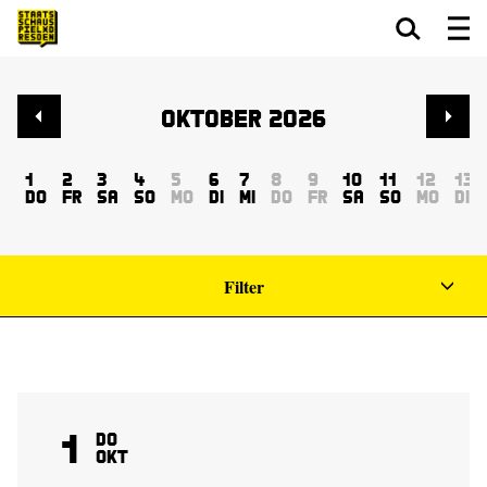
Zum Hauptinhalt springen
Zum Footer springen
Oktober 2026
1
2
3
4
5
6
7
8
9
10
11
12
13
Do
Fr
Sa
So
Mo
Di
Mi
Do
Fr
Sa
So
Mo
Di
Filter
1
Do
Okt