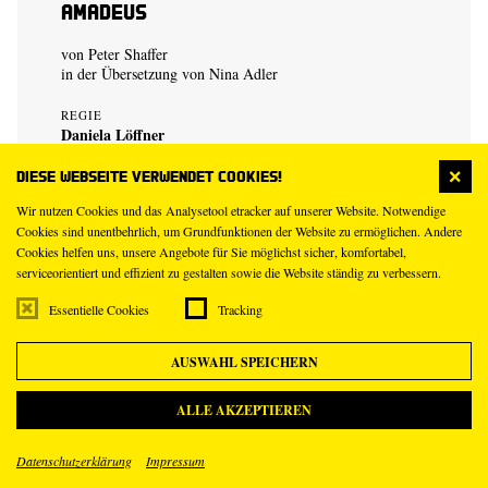
Amadeus
von Peter Shaffer
in der Übersetzung von Nina Adler
REGIE
Daniela Löffner
Diese Webseite verwendet Cookies!
Preis: 16 € bis 36 €
Wir nutzen Cookies und das Analysetool etracker auf unserer Website. Notwendige
Cookies sind unentbehrlich, um Grundfunktionen der Website zu ermöglichen. Andere
KARTEN
Cookies helfen uns, unsere Angebote für Sie möglichst sicher, komfortabel,
serviceorientiert und effizient zu gestalten sowie die Website ständig zu verbessern.
Essentielle Cookies
Tracking
AUSWAHL SPEICHERN
28
Mi
Okt
ALLE AKZEPTIEREN
19.30 – 22.05 Uhr
Datenschutzerklärung
Impressum
Schauspielhaus