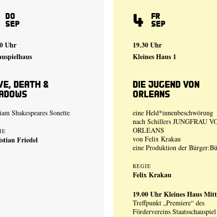
4
Do
Fr
Sep
Sep
00 Uhr
19.30 Uhr
auspielhaus
Kleines Haus 1
ve, Death &
Die Jugend von
adows
Orleans
iam Shakespeares Sonette
eine Held*innenbeschwörung
nach Schillers JUNGFRAU V
ORLEANS
IE
von
Felix Krakau
stian Friedel
eine Produktion der
Bürger:B
REGIE
Felix Krakau
19.00 Uhr
Kleines Haus Mitt
Treffpunkt „Premiere“ des
Fördervereins Staatsschauspiel