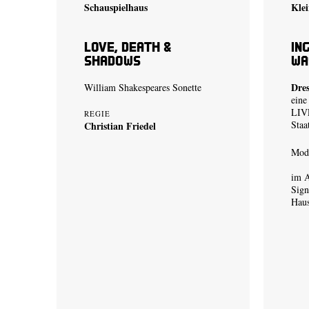
Schauspielhaus
Klei
Love, Death &
In
Shadows
Wa
Dre
William Shakespeares Sonette
eine
LIVE
REGIE
Staa
Christian Friedel
Mode
im A
Sign
Hau