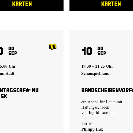
KARTEN
KARTEN
0
10
Do
Do
Sep
Sep
15.00 Uhr
19.30 – 21.25 Uhr
annstadt
Schauspielhaus
ntagscafé: Nu
Bandscheibenvorf
osk
ein Abend für Leute mit
Haltungsschäden
von
Ingrid Lausund
REGIE
Philipp Lux