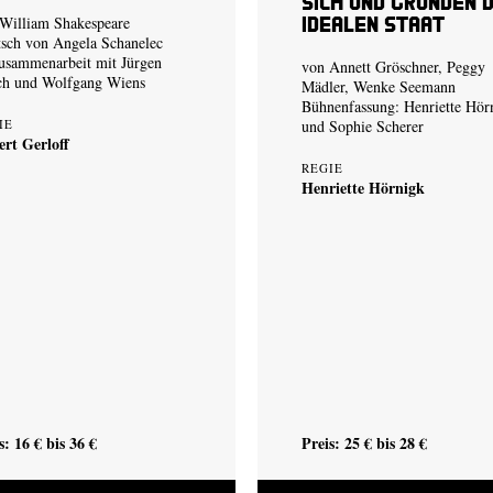
sich und gründen 
idealen Staat
William Shakespeare
sch von Angela Schanelec
usammenarbeit mit Jürgen
von Annett Gröschner, Peggy
ch und Wolfgang Wiens
Mädler, Wenke Seemann
Bühnenfassung:
Henriette Hör
IE
und
Sophie Scherer
rt Gerloff
REGIE
Henriette Hörnigk
s: 16 € bis 36 €
Preis: 25 € bis 28 €