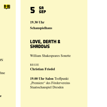
5
Sa
Sep
19.30 Uhr
Schauspielhaus
Love, Death &
Shadows
William Shakespeares Sonette
ON
REGIE
Christian Friedel
ühne
19.00 Uhr
Salon
Treffpunkt
„Premiere“ des Fördervereins
Staatsschauspiel Dresden
e