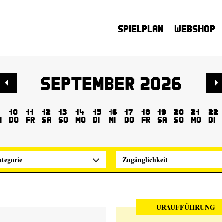
Spielplan
Webshop
September 2026
10
11
12
13
14
15
16
17
18
19
20
21
22
i
Do
Fr
Sa
So
Mo
Di
Mi
Do
Fr
Sa
So
Mo
Di
tegorie
Zugänglichkeit
URAUFFÜHRUNG