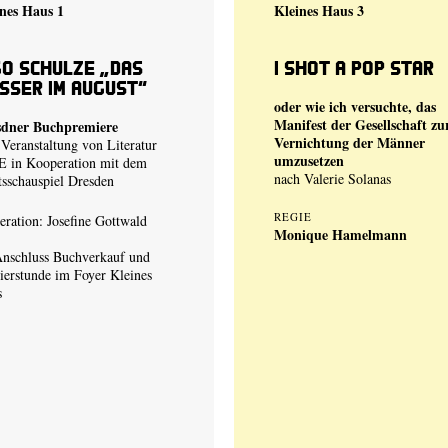
nes Haus 1
Kleines Haus 3
go Schulze „Das
I shot a Pop Star
sser im August“
oder wie ich versuchte, das
Manifest der Gesellschaft zu
sdner Buchpremiere
Vernichtung der Männer
 Veranstaltung von Literatur
umzusetzen
 in Kooperation mit dem
nach Valerie Solanas
tsschauspiel Dresden
REGIE
ration: Josefine Gottwald
Monique Hamelmann
nschluss Buchverkauf und
ierstunde im Foyer Kleines
s