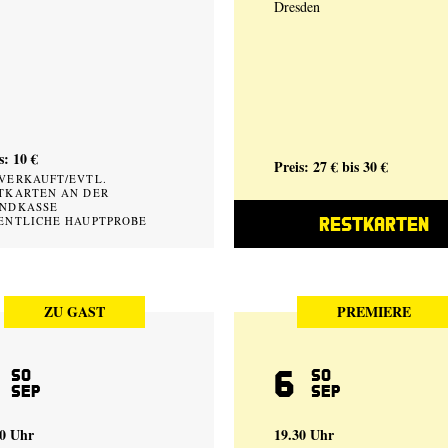
Dresden
s: 10 €
Preis: 27 € bis 30 €
VERKAUFT/EVTL.
TKARTEN AN DER
NDKASSE
RESTKARTEN
ENTLICHE HAUPTPROBE
ZU GAST
PREMIERE
6
So
So
Sep
Sep
00 Uhr
19.30 Uhr