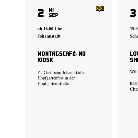
2
3
Mi
Sep
ab 16.00 Uhr
19.
Johannstadt
Sch
Montagscafé: Nu
Lo
Kiosk
Sh
Will
Zu Gast beim Johannstädter
Hopfgartenfest in der
Hopfgartentstraße
REG
Chri