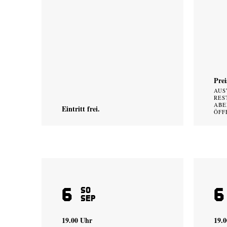
Prei
AUS
RES
ABE
Eintritt frei.
ÖFF
6
6
So
Sep
19.00 Uhr
19.