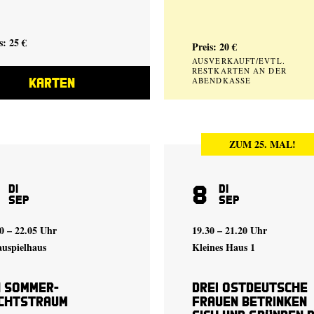
s: 25 €
Preis: 20 €
AUSVERKAUFT/EVTL.
RESTKARTEN AN DER
KARTEN
ABENDKASSE
ZUM 25. MAL!
8
Di
Di
Sep
Sep
0 – 22.05 Uhr
19.30 – 21.20 Uhr
auspielhaus
Kleines Haus 1
n Sommer­
Drei ostdeutsche
chtstraum
Frauen betrinken