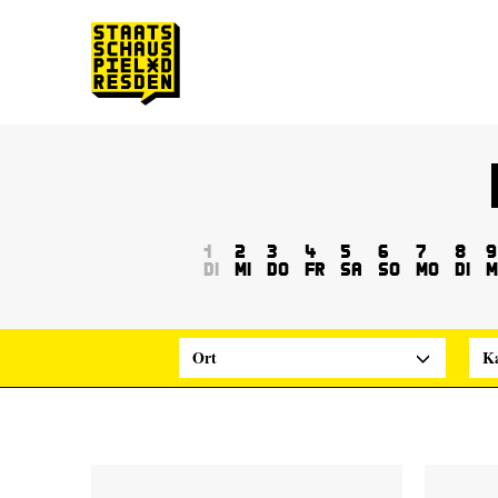
Zum Hauptinhalt springen
Zum Footer springen
1
2
3
4
5
6
7
8
9
Di
Mi
Do
Fr
Sa
So
Mo
Di
M
Ort
Ka