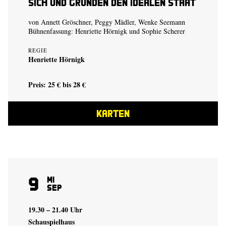
sich und gründen den idealen Staat
von Annett Gröschner, Peggy Mädler, Wenke Seemann
Bühnenfassung:
Henriette Hörnigk
und
Sophie Scherer
REGIE
Henriette Hörnigk
Preis: 25 € bis 28 €
KARTEN
9
Mi
Sep
19.30 – 21.40 Uhr
Schauspielhaus