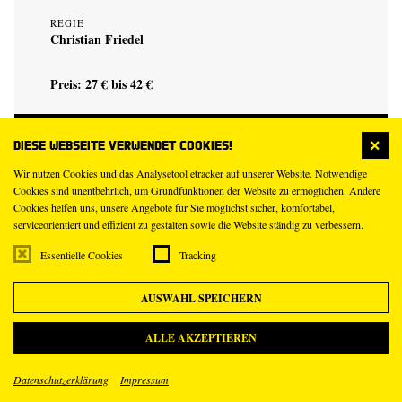
REGIE
Christian Friedel
Preis: 27 € bis 42 €
KARTEN
Diese Webseite verwendet Cookies!
Wir nutzen Cookies und das Analysetool etracker auf unserer Website. Notwendige
Cookies sind unentbehrlich, um Grundfunktionen der Website zu ermöglichen. Andere
Cookies helfen uns, unsere Angebote für Sie möglichst sicher, komfortabel,
serviceorientiert und effizient zu gestalten sowie die Website ständig zu verbessern.
15
Di
Essentielle Cookies
Tracking
Sep
AUSWAHL SPEICHERN
18.00 Uhr
Kleines Haus Mitte
ALLE AKZEPTIEREN
Infotreffen zu „Schichtwechsel“
Datenschutzerklärung
Impressum