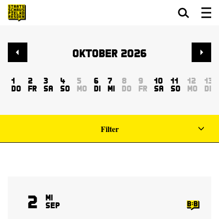
Zum Hauptinhalt springen
Zum Footer springen
Oktober 2026
1
2
3
4
5
6
7
8
9
10
11
12
13
Do
Fr
Sa
So
Mo
Di
Mi
Do
Fr
Sa
So
Mo
Di
Filter
2
Mi
Sep