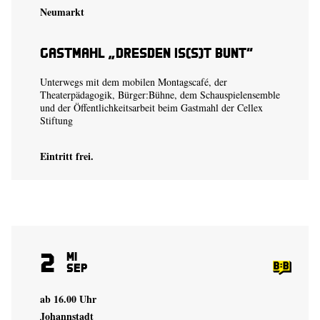
Neumarkt
Gastmahl „Dresden is(s)t bunt“
Unterwegs mit dem mobilen Montags­café, der
Theaterpädagogik, Bürger:Bühne, dem Schauspiel­ensemble
und der Öffentlichkeits­arbeit beim Gastmahl der Cellex
Stiftung
Eintritt frei.
2
Mi
Sep
ab 16.00 Uhr
Johannstadt