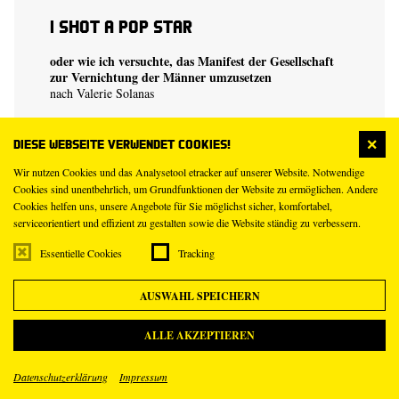
I shot a Pop Star
oder wie ich versuchte, das Manifest der Gesellschaft
zur Vernichtung der Männer umzusetzen
nach Valerie Solanas
REGIE
Monique Hamelmann
Diese Webseite verwendet Cookies!
Wir nutzen Cookies und das Analysetool etracker auf unserer Website. Notwendige
Preis: 16 €
Cookies sind unentbehrlich, um Grundfunktionen der Website zu ermöglichen. Andere
Cookies helfen uns, unsere Angebote für Sie möglichst sicher, komfortabel,
serviceorientiert und effizient zu gestalten sowie die Website ständig zu verbessern.
KARTEN
Essentielle Cookies
Tracking
AUSWAHL SPEICHERN
ALLE AKZEPTIEREN
10
Do
Sep
Datenschutzerklärung
Impressum