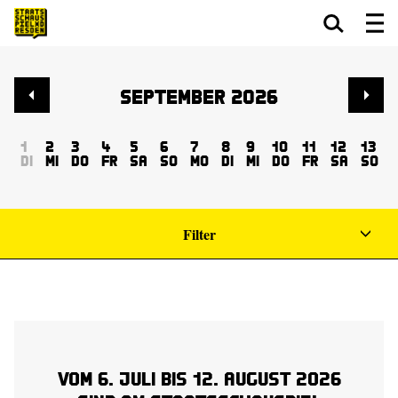
Zum Hauptinhalt springen
Zum Footer springen
September 2026
1
2
3
4
5
6
7
8
9
10
11
12
13
Di
Mi
Do
Fr
Sa
So
Mo
Di
Mi
Do
Fr
Sa
So
Filter
Vom 6. Juli bis 12. August 2026